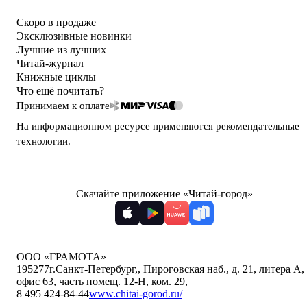
Скоро в продаже
Эксклюзивные новинки
Лучшие из лучших
Читай-журнал
Книжные циклы
Что ещё почитать?
Принимаем к оплате
На информационном ресурсе применяются
рекомендательные
технологии
.
Скачайте приложение «Читай-город»
ООО «ГРАМОТА»
195277
г.Санкт-Петербург,
,
Пироговская наб., д. 21, литера А,
офис 63, часть помещ. 12-Н, ком. 29
,
8 495 424-84-44
www.chitai-gorod.ru/