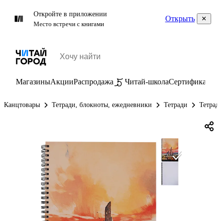
Откройте в приложении
Открыть
Место встречи с книгами
Магазины
Акции
Распродажа
Читай-школа
Сертификаты
П
Канцтовары
Тетради, блокноты, ежедневники
Тетради
Тетрад