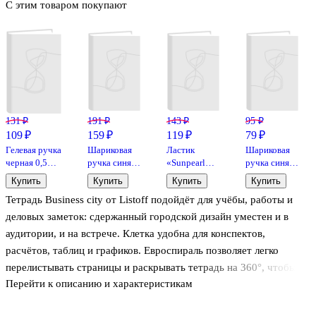
С этим товаром покупают
131 ₽
191 ₽
143 ₽
95 ₽
109 ₽
159 ₽
119 ₽
79 ₽
Гелевая ручка
Шариковая
Ластик
Шариковая
черная 0,5
ручка синяя
«Sunpearl
ручка синяя
мм, Basic,
0,7 мм, BPS-
6541/40»,
0,7 мм, R-301
Купить
Купить
Купить
Купить
Schiller
GP-F L, Pilot
Koh-i-Noor,
Orange Stick,
Тетрадь Business city от Listoff подойдёт для учёбы, работы и
комбинированный
Erich Krause
деловых заметок: сдержанный городской дизайн уместен и в
аудитории, и на встрече. Клетка удобна для конспектов,
расчётов, таблиц и графиков. Евроспираль позволяет легко
перелистывать страницы и раскрывать тетрадь на 360°, чтобы
Перейти к описанию и характеристикам
комфортно писать даже на небольшой поверхности. Обложка из
мелованного картона защищает листы, а офсетная бумага