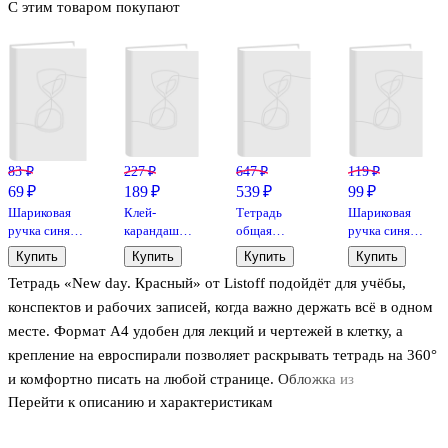
С этим товаром покупают
83 ₽
227 ₽
647 ₽
119 ₽
69 ₽
189 ₽
539 ₽
99 ₽
Шариковая
Клей-
Тетрадь
Шариковая
ручка синяя 1
карандаш
общая
ручка синяя
мм, Base,
«Extra»,
«Smart.
автоматическая
Купить
Купить
Купить
Купить
GoodMark
Erich Krause,
Бирюзовый»,
0,5 мм, Strikt,
Тетрадь «New day. Красный» от Listoff подойдёт для учёбы,
15 г
96 листов в
Schiller
клетку, А4 -
конспектов и рабочих записей, когда важно держать всё в одном
Listoff
месте. Формат А4 удобен для лекций и чертежей в клетку, а
крепление на евроспирали позволяет раскрывать тетрадь на 360°
и комфортно писать на любой странице. Обложка из
Перейти к описанию и характеристикам
мелованного картона с пантонной печатью и твин-лаком
выглядит аккуратно и дольше сохраняет опрятный вид даже при