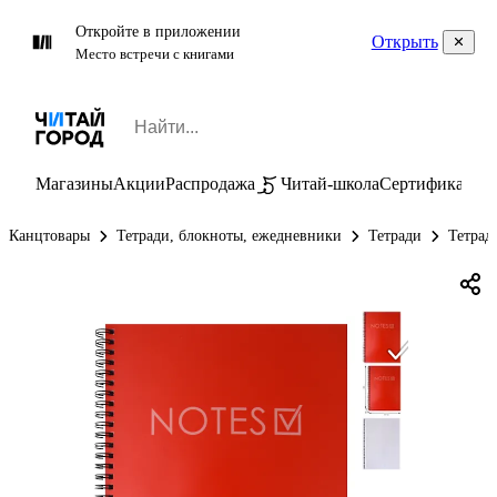
Откройте в приложении
Открыть
Место встречи с книгами
Магазины
Акции
Распродажа
Читай-школа
Сертификаты
П
Канцтовары
Тетради, блокноты, ежедневники
Тетради
Тетрад