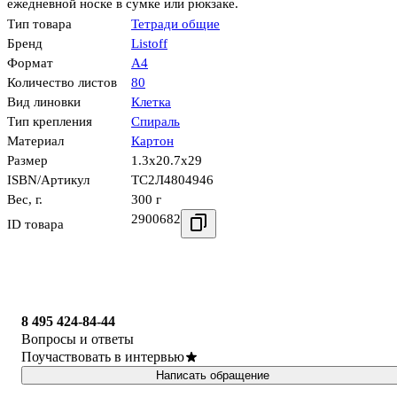
ежедневной носке в сумке или рюкзаке.
Тип товара
Тетради общие
Бренд
Listoff
Формат
А4
Количество листов
80
Вид линовки
Клетка
Тип крепления
Спираль
Материал
Картон
Размер
1.3x20.7x29
ISBN/Артикул
ТС2Л4804946
Вес, г.
300 г
2900682
ID товара
8 495 424-84-44
Вопросы и ответы
Поучаствовать в интервью
Написать обращение