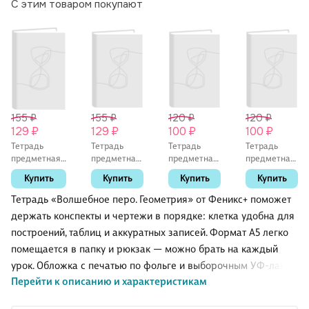
С этим товаром покупают
155 ₽
155 ₽
120 ₽
120 ₽
129 ₽
129 ₽
100 ₽
100 ₽
Тетрадь
Тетрадь
Тетрадь
Тетрадь
предметная
предметная
предметная
предметная
«Shades.
«Shades.
«Простая
«Простая
Купить
Купить
Купить
Купить
Алгебра» 48
Английский
наука.
наука.
листов в
язык» 48
Физика» 48
География»
Тетрадь «Волшебное перо. Геометрия» от Феникс+ поможет
клетку, со
листов в
листов в
48 листов в
держать конспекты и чертежи в порядке: клетка удобна для
справочными
клетку, со
клетку, со
клетку, со
построений, таблиц и аккуратных записей. Формат А5 легко
материалами
справочными
справочными
справочными
- Listoff
материалами
материалами
материалами
помещается в папку и рюкзак — можно брать на каждый
- Listoff
- Listoff
- Listoff
урок. Обложка с печатью по фольге и выборочным УФ-лаком
Перейти к описанию и характеристикам
выглядит выразительно и меньше затирается при
ежедневном использовании. Внутри есть справочные