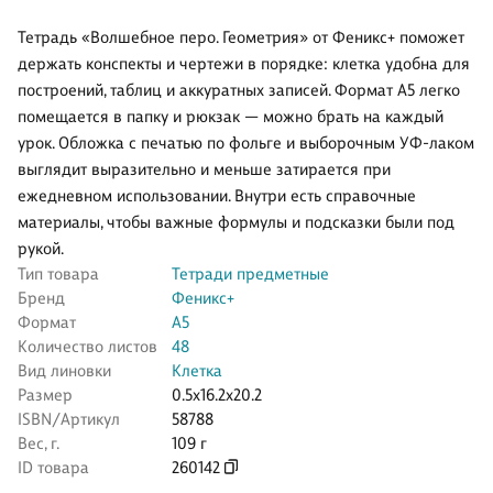
Тетрадь «Волшебное перо. Геометрия» от Феникс+ поможет
держать конспекты и чертежи в порядке: клетка удобна для
построений, таблиц и аккуратных записей. Формат А5 легко
помещается в папку и рюкзак — можно брать на каждый
урок. Обложка с печатью по фольге и выборочным УФ-лаком
выглядит выразительно и меньше затирается при
ежедневном использовании. Внутри есть справочные
материалы, чтобы важные формулы и подсказки были под
рукой.
Тип товара
Тетради предметные
Бренд
Феникс+
Формат
А5
Количество листов
48
Вид линовки
Клетка
Размер
0.5x16.2x20.2
ISBN/Артикул
58788
Вес, г.
109 г
ID товара
260142