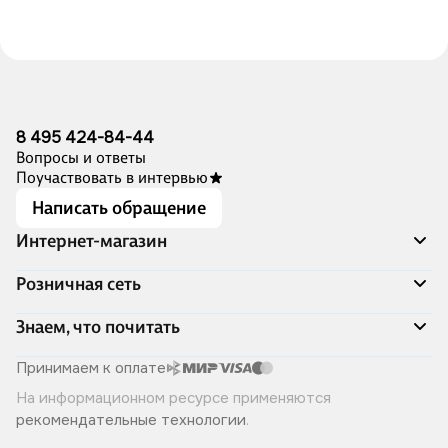
8 495 424-84-44
Вопросы и ответы
Поучаствовать в интервью
Написать обращение
Интернет-магазин
Акции
Розничная сеть
Распродажа
Доставка и оплата
Адреса магазинов
Знаем, что почитать
Программа лояльности
Книжный Дозор
Подарочные сертификаты
О компании
Скоро в продаже
Принимаем к оплате
Правила продажи
Читай-город для бизнеса
Эксклюзивные новинки
На информационном ресурсе применяются
Политика конфиденциальности
Хотите у нас работать?
Лучшие из лучших
рекомендательные технологии
.
Читай-журнал
Книжные циклы