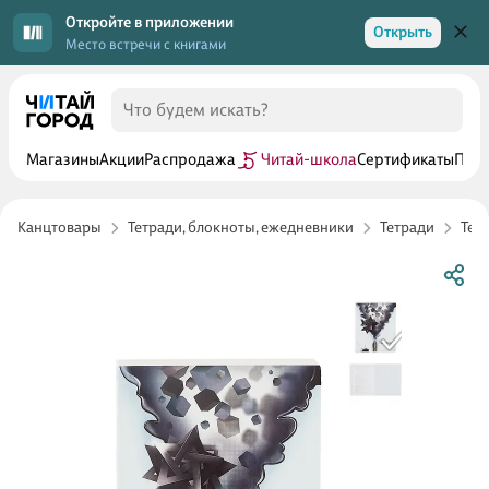
Откройте в приложении
Открыть
Место встречи с книгами
Магазины
Акции
Распродажа
Читай-школа
Сертификаты
Прог
Канцтовары
Тетради, блокноты, ежедневники
Тетради
Тет