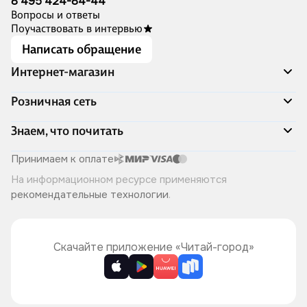
8 495 424-84-44
Вопросы и ответы
Поучаствовать в интервью
Написать обращение
Интернет-магазин
Акции
Розничная сеть
Распродажа
Доставка и оплата
Адреса магазинов
Знаем, что почитать
Программа лояльности
Книжный Дозор
Подарочные сертификаты
О компании
Скоро в продаже
Принимаем к оплате
Правила продажи
Читай-город для бизнеса
Эксклюзивные новинки
На информационном ресурсе применяются
Политика конфиденциальности
Хотите у нас работать?
Лучшие из лучших
рекомендательные технологии
.
Читай-журнал
Книжные циклы
Что ещё почитать?
Скачайте приложение «Читай-город»