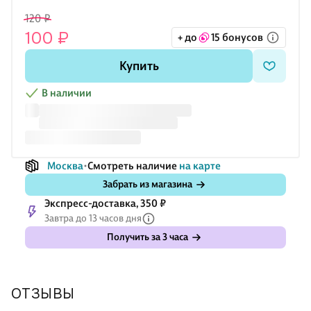
по школьному предмету, которая всегда под рукой.
120 ₽
Внутренний блок плотности 60 г/м2. Белая бумага 100%
100 ₽
+ до
15 бонусов
белизны с красными полями. 48 листов. Формат А5.
Крепление: скрепка.
Купить
В наличии
Москва
Смотреть наличие
на карте
Забрать из магазина
Экспресс-доставка, 350 ₽
Завтра до 13 часов дня
Получить за 3 часа
ОТЗЫВЫ