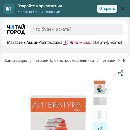
Откройте в приложении
Открыть
Место встречи с книгами
Магазины
Акции
Распродажа
Читай-школа
Сертификаты
Прог
Канцтовары
Тетради, блокноты, ежедневники
Тетради
Тет
+2