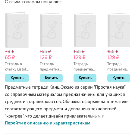
С этим товаром покупают
78 ₽
155 ₽
155 ₽
155 ₽
65 ₽
129 ₽
129 ₽
129 ₽
Тетрадь в
Тетрадь
Тетрадь
Тетрадь
клетку Listoff
предметная
предметная
предметная
«Классическая
«Shades.
«Shades.
«Shades.
Купить
Купить
Купить
Купить
серия» в
Английский
История» 48
Информатика»
ассортименте,
язык» 48
листов в
48 листов в
Предметные тетради Канц-Эксмо из серии "Простая наука"
24 листа
листов в
клетку, со
клетку, со
со справочным материалом предназначены для учащихся
клетку, со
справочными
справочными
средних и старших классов. Обложка оформлена в тематике
справочными
материалами
материалами
материалами
- Listoff
- Listoff
соответствующего предмета и дополнена технологией
- Listoff
"конгрев", что делает дизайн привлекательным и
Перейти к описанию и характеристикам
обеспечивает неповторимый визуальный эффект объема 3D.
Тетрадь содержит необходимую справочную информацию