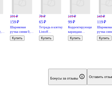
191 ₽
78 ₽
119 ₽
143 ₽
159 ₽
65 ₽
99 ₽
119 ₽
Шариковая
Тетрадь в клетку
Корректирующий
Шарикова
0,5
ручка синяя 0,7
Listoff
карандаш
ручка син
мм, BPS-GP-F L,
«Классическая
GoodMark, 8 мл,
автоматич
Купить
Купить
Купить
Купить
Pilot
серия» в
металлический
0,5 мм, Pas
ассортименте,
наконечник,
Yoi, в
24 листа
морозостойкий
ассортиме
Оставить отзы
Бонусы за отзывы