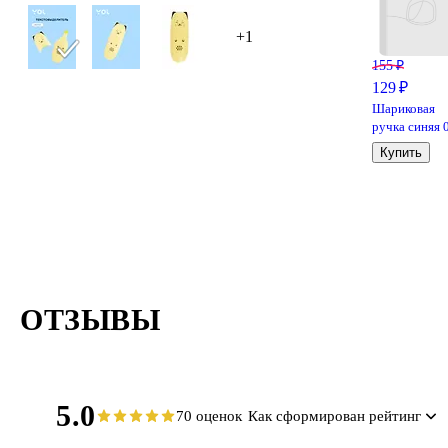
+1
155 ₽
129 ₽
Шариковая
ручка синяя 
мм, MC Gold,
Купить
MunHwa
ОТЗЫВЫ
5.0
70 оценок
Как сформирован рейтинг