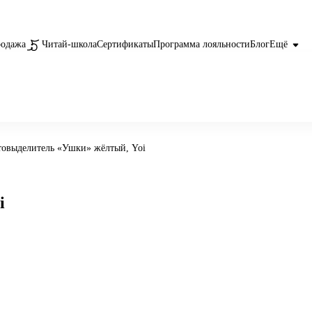
родажа
Читай-школа
Сертификаты
Программа лояльности
Блог
Ещё
товыделитель «Ушки» жёлтый, Yoi
i