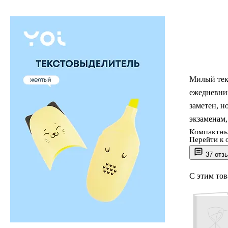
Милый тек
ежедневни
заметен, н
экзаменам,
Компактный
Перейти к 
косметичку
37 отз
берётесь з
С этим то
Yoi — это 
продумыва
удобной, и