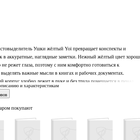
стовыделитель Ушки жёлтый Yoi превращает конспекты и
к в аккуратные, наглядные заметки. Нежный жёлтый цвет хорош
о не режет глаза, поэтому с ним комфортно готовиться к
 выделять важные мысли в книгах и рабочих документах.
 корпус удобно лежит в руке и без труда помещается в пенал и
описанию и характеристикам
, а забавный дизайн поднимает настроение каждый раз, когда вы
ывов
а учёбу или планирование.
варом покупают
бренд Читай-города, где команда профессионалов внимательно
ет каждую деталь, чтобы ваша повседневная канцелярия была и
 по-настоящему приятной в использовании.