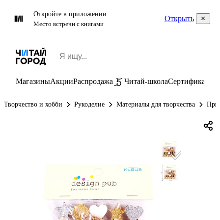
Откройте в приложении
Открыть
Место встречи с книгами
Магазины
Акции
Распродажа
Читай-школа
Сертификаты
П
Творчество и хобби
Рукоделие
Материалы для творчества
При