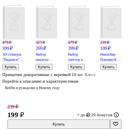
479 ₽
323 ₽
479 ₽
239 ₽
399 ₽
269 ₽
399 ₽
199 ₽
3D стикеры
Набор
Набор
Наклейки
"Надписи"
наклеек-
глиттер в
Планируй и
(12шт)
стикеров
стеклянных
украшай!
Купить
Купить
Купить
Купить
коллекция
бутылках с
"Пастельный
Прищепки декоративные с веревкой 10 шт. Блеск
«Fairy tale»
пробками на
чек-лист"
Be Smart
европодвесе
Перейти к описанию и характеристикам
105х150 мм,
с хедером,
Хобби и рукоделие к Новому году
9 листов
12 шт, ГЛ
239 ₽
199 ₽
+ до
29 бонусов
Купить