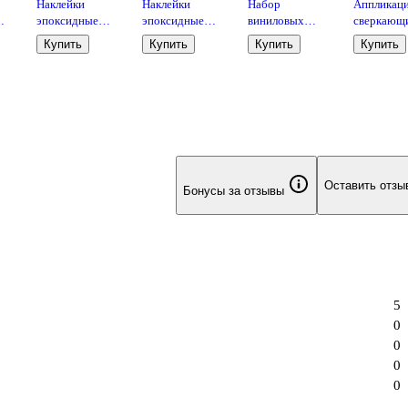
Наклейки
Наклейки
Набор
Аппликац
эпоксидные
эпоксидные
виниловых
сверкающ
lo
"Hello Kitty and
110х200
наклеек "Хеллоу
песком PO
Купить
Купить
Купить
Купить
nds
Friends"
(Куроми)
Китти"
(17х23)
(LN0011)
Оставить отзы
Бонусы за отзывы
5
0
0
0
0