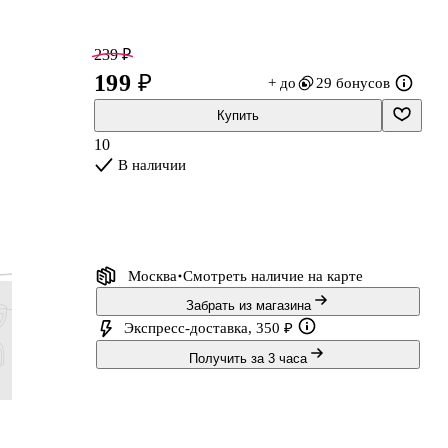
239 ₽
199 ₽
+ до
29 бонусов
Купить
10
В наличии
у,
в
Москва
Смотреть наличие
на карте
Забрать из магазина
Экспресс-доставка, 350 ₽
Получить за 3 часа
239 ₽
239 ₽
479 ₽
239 ₽
199 ₽
199 ₽
399 ₽
199 ₽