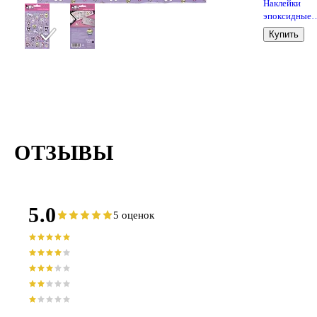
Наклейки
эпоксидные
110х200 (Hel
Купить
Kitty and frie
2)
ОТЗЫВЫ
5.0
5 оценок