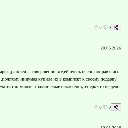
0
0
20.06.2026
арок ,разклеила совершенно все,ей очень очень понравтлись
о ,пожтому нндумая купила их в комплект к своему подарку
ечателтно милые и заманчевые наклеички,теперь что не дело
0
0
12.03.2026