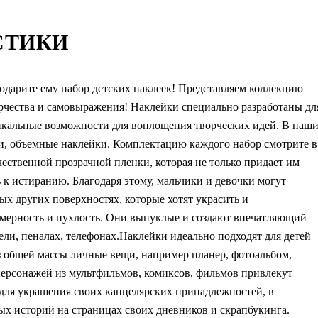
СТИКИ
Подарите ему набор детских наклеек! Представляем коллекцию
орчества и самовыражения! Наклейки специально разработаны дл
икальные возможности для воплощения творческих идей. В наш
ки, объемные наклейки. Комплектацию каждого набор смотрите в
ественной прозрачной пленки, которая не только придает им
 к истиранию. Благодаря этому, мальчики и девочки могут
ых других поверхностях, которые хотят украсить и
мерность и пухлость. Они выпуклые и создают впечатляющий
ели, пеналах, телефонах.Наклейки идеально подходят для детей
из общей массы личные вещи, например планер, фотоальбом,
ерсонажей из мультфильмов, комиксов, фильмов привлекут
 для украшения своих канцелярских принадлежностей, в
ных историй на страницах своих дневников и скрапбукинга.