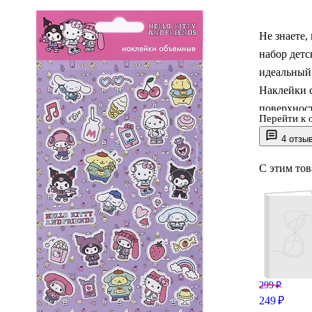
Не знаете,
набор детс
идеальный
Наклейки 
поверхнос
Перейти к 
творческих
4 отзы
3d наклей
фотографи
С этим то
прозрачной
обеспечива
мальчики и
299 ₽
249 ₽