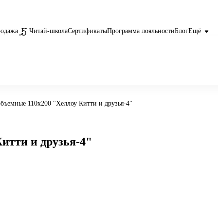
родажа
Читай-школа
Сертификаты
Программа лояльности
Блог
Ещё
бъемные 110х200 "Хеллоу Китти и друзья-4"
итти и друзья-4"