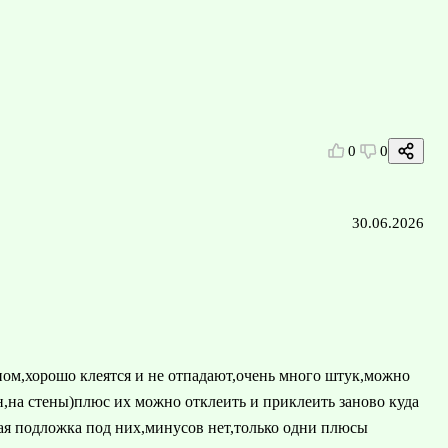
0
0
30.06.2026
ом,хорошо клеятся и не отпадают,очень много штук,можно
он,на стены)плюс их можно отклеить и приклеить заново куда
ая подложка под них,минусов нет,только одни плюсы