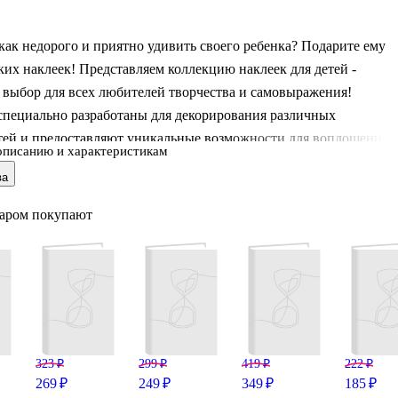
 как недорого и приятно удивить своего ребенка? Подарите ему
ких наклеек! Представляем коллекцию наклеек для детей -
 выбор для всех любителей творчества и самовыражения!
специально разработаны для декорирования различных
тей и предоставляют уникальные возможности для воплощения
описанию и характеристикам
 идей. В наших наборах есть пленочные наклейки, наклейки-тат
ва
ки, объемные наклейки. Комплектацию каждого набор смотрите 
ях. Пленочные наклейки изготовлены из высококачественной
варом покупают
 пленки, которая не только придает им эффектный вид, но и
ет долговечность и стойкость к истиранию. Благодаря этому,
 девочки могут ис
323 ₽
299 ₽
419 ₽
222 ₽
269 ₽
249 ₽
349 ₽
185 ₽