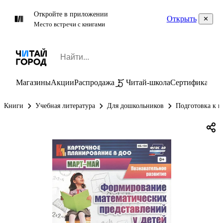
Откройте в приложении
Открыть
Место встречи с книгами
Магазины
Акции
Распродажа
Читай-школа
Сертификаты
П
Книги
Учебная литература
Для дошкольников
Подготовка к ш