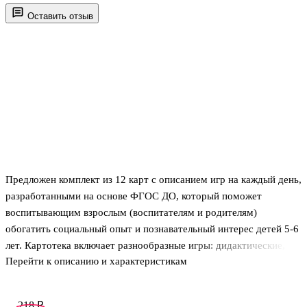
Оставить отзыв
Предложен комплект из 12 карт с описанием игр на каждый день,
разработанными на основе ФГОС ДО, который поможет
воспитывающим взрослым (воспитателям и родителям)
обогатить социальный опыт и познавательный интерес детей 5-6
лет. Картотека включает разнообразные игры: дидактические,
Перейти к описанию и характеристикам
сюжетно-ролевые, строительно-конструктивные, подвижные,
сенсорные, игры с природным материалом, а также
используются дидактические упражнения, художественное
218 ₽