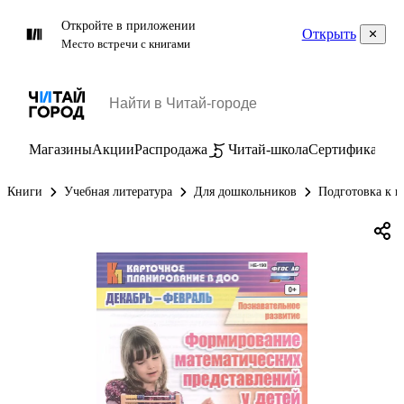
Откройте в приложении
Открыть
Место встречи с книгами
Магазины
Акции
Распродажа
Читай-школа
Сертификаты
П
Книги
Учебная литература
Для дошкольников
Подготовка к ш