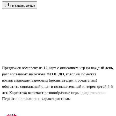
Оставить отзыв
Предложен комплект из 12 карт с описанием игр на каждый день,
разработанных на основе ФГОС ДО, который поможет
воспитывающим взрослым (воспитателям и родителям)
обогатить социальный опыт и познавательный интерес детей 4-5
лет. Картотека включает разнообразные игры: дидактические,
Перейти к описанию и характеристикам
сюжетно-ролевые, строительно-конструктивные, подвижные
игры с природным материалом, а также используются
дидактические упражнения, художественное творчество,
243 ₽