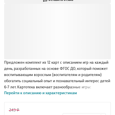
Предложен комплект из 12 карт с описанием игр на каждый
день, разработанных на основе ФГОС ДО, который поможет
воспитывающим взрослым (воспитателям и родителям)
обогатить социальный опыт и познавательный интерес детей
6-7 лет. Картотека включает разнообразные игры:
Перейти к описанию и характеристикам
дидактические, сюжетно-ролевые, строительно-
конструктивные, подвижные игры с природным материалом,
а также используются дидактические упражнения,
243 ₽
художественное творчество, конструирование.