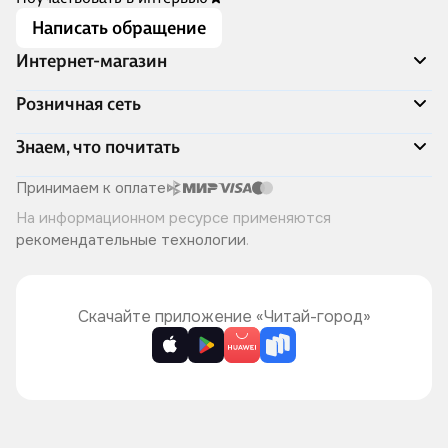
Написать обращение
Интернет-магазин
Акции
Розничная сеть
Распродажа
Доставка и оплата
Адреса магазинов
Знаем, что почитать
Программа лояльности
Книжный Дозор
Подарочные сертификаты
О компании
Скоро в продаже
Принимаем к оплате
Правила продажи
Читай-город для бизнеса
Эксклюзивные новинки
На информационном ресурсе применяются
Политика конфиденциальности
Хотите у нас работать?
Лучшие из лучших
рекомендательные технологии
.
Читай-журнал
Книжные циклы
Что ещё почитать?
Скачайте приложение «Читай-город»