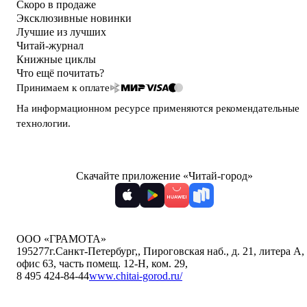
Скоро в продаже
Эксклюзивные новинки
Лучшие из лучших
Читай-журнал
Книжные циклы
Что ещё почитать?
Принимаем к оплате
На информационном ресурсе применяются
рекомендательные
технологии
.
Скачайте приложение «Читай-город»
ООО «ГРАМОТА»
195277
г.Санкт-Петербург,
,
Пироговская наб., д. 21, литера А,
офис 63, часть помещ. 12-Н, ком. 29
,
8 495 424-84-44
www.chitai-gorod.ru/