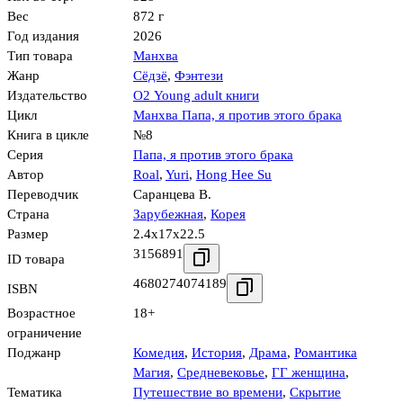
Вес
872 г
Год издания
2026
Тип товара
Манхва
Жанр
Сёдзё
,
Фэнтези
Издательство
О2 Young adult книги
Цикл
Манхва Папа, я против этого брака
Книга в цикле
№8
Серия
Папа, я против этого брака
Автор
Roal
,
Yuri
,
Hong Hee Su
Переводчик
Саранцева В.
Страна
Зарубежная
,
Корея
Размер
2.4x17x22.5
3156891
ID товара
4680274074189
ISBN
Возрастное
18+
ограничение
Поджанр
Комедия
,
История
,
Драма
,
Романтика
Магия
,
Средневековье
,
ГГ женщина
,
Тематика
Путешествие во времени
,
Скрытие