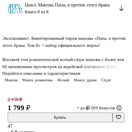
Цикл: Манхва Папа, я против этого брака
Книга 8 из 8
Эксклюзивно! Лимитированный тираж манхвы «Папа, я против
этого брака. Том 8» + набор официального мерча!
Восьмой том романтической исекай-сёдзе манхвы с более чем
66 миллионами просмотров на корейской платформе Kakao.
Перейти к описанию и характеристикам
Захватывающий финал истории, покорившей сердца миллионов
Манхва
Манга: романтика
Исекай
Манга: драма
Сёдзё
читателей!
Пробудившиеся магические силы Джубелиан оказались и даром
2 159 ₽
и проклятием. Злой дракон Фафнир желает заполучить их, чтобы
1 799 ₽
+ до
269 бонусов
сломать древнюю печать, которая держит его в плену кольца
Цирцеи. Тем временем Регис и Макс готовятся привести в
Купить
действие свой план по свержению императора, но им
47
открывается древнее пророчество, не сулящее счастливого