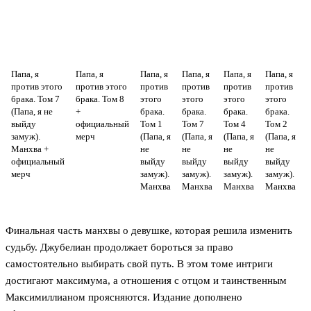
Папа, я
Папа, я
Папа, я
Папа, я
Папа, я
Папа, я
П
против этого
против этого
против
против
против
против
брака. Том 7
брака. Том 8
этого
этого
этого
этого
(Папа, я не
+
брака.
брака.
брака.
брака.
б
выйду
официальный
Том 1
Том 7
Том 4
Том 2
замуж).
мерч
(Папа, я
(Папа, я
(Папа, я
(Папа, я
(
Манхва +
не
не
не
не
официальный
выйду
выйду
выйду
выйду
мерч
замуж).
замуж).
замуж).
замуж).
з
Манхва
Манхва
Манхва
Манхва
Финальная часть манхвы о девушке, которая решила изменить
судьбу. Джубелиан продолжает бороться за право
самостоятельно выбирать свой путь. В этом томе интриги
достигают максимума, а отношения с отцом и таинственным
Максимиллианом проясняются. Издание дополнено