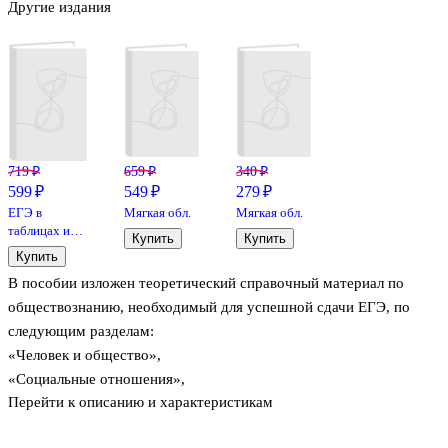
Другие издания
719 ₽
659 ₽
340 ₽
599 ₽
549 ₽
279 ₽
ЕГЭ в
Мягкая обл.
Мягкая обл.
таблицах и
Купить
Купить
схемах.
Купить
Обществознание.
В пособии изложен теоретический справочный материал по
10-11 классы.
Интенсивная
обществознанию, необходимый для успешной сдачи ЕГЭ, по
подготовка к
следующим разделам:
ЕГЭ:
«Человек и общество»,
обобщение,
систематизация
«Социальные отношения»,
и повторение
Перейти к описанию и характеристикам
«Экономика»,
курса.
«Политика»,
Справочное
пособие