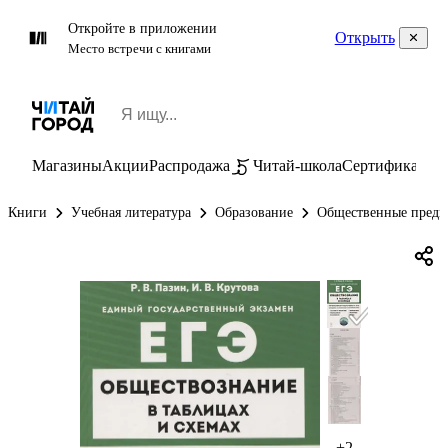
Откройте в приложении
Открыть
Место встречи с книгами
Магазины
Акции
Распродажа
Читай-школа
Сертификаты
П
Книги
Учебная литература
Образование
Общественные предм
+2