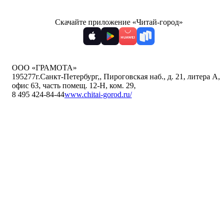
Скачайте приложение «Читай-город»
ООО «ГРАМОТА»
195277
г.Санкт-Петербург,
,
Пироговская наб., д. 21, литера А,
офис 63, часть помещ. 12-Н, ком. 29
,
8 495 424-84-44
www.chitai-gorod.ru/