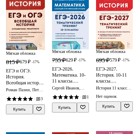
Мягкая обложка
Мягкая обложка
Мягкая обложка
755 ₽
695 ₽
629 ₽
579 ₽
-17%
-17%
815 ₽
679 ₽
-17%
ЕГЭ-2026.
ЕГЭ-2027.
ЕГЭ и ОГЭ.
Математика. 10-
История. 10-11
История.
11 классы.
классы.
Всеобщая история.
Тематический
Тематический
Сергей Иванов,
История 11 класс
Справочник.
Роман Пазин, Петр
тренинг. Учебно-
тренинг. Все
Елена Коннова,
ЕГЭ
Практикум
Ушаков
Нет оценок
·
1
Виктор Кривенко
методическое
типы заданий.
·
3
пособие
Учебное пособие
Купить
Купить
Купить