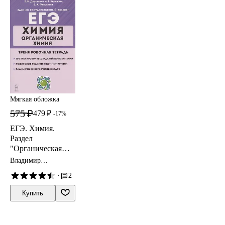
Мягкая обложка
575 ₽
479 ₽
-17%
ЕГЭ. Химия.
Раздел
"Органическая
химия". 10-11
Владимир
классы. Задания и
Доронькин
·
2
решения.
Тренировочная
Купить
тетрадь