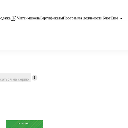
родажа
Читай-школа
Сертификаты
Программа лояльности
Блог
Ещё
саться на серию