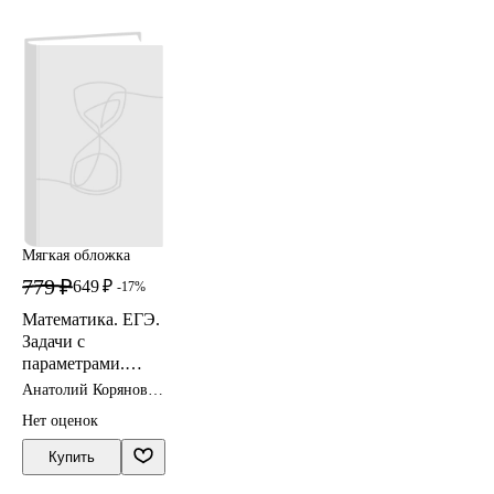
Мягкая обложка
779 ₽
649 ₽
-17%
Математика. ЕГЭ.
Задачи с
параметрами.
Типовое задание
Анатолий Корянов,
18. 5-е изд.
Александр
Нет оценок
Прокофьев
Купить