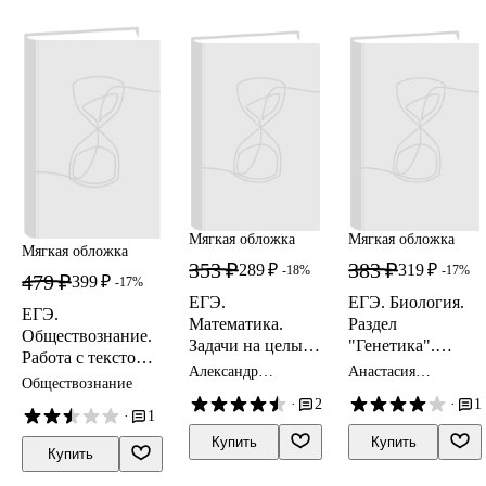
Мягкая обложка
Мягкая обложка
Мягкая обложка
353 ₽
383 ₽
289 ₽
319 ₽
-18%
-17%
479 ₽
399 ₽
-17%
ЕГЭ.
ЕГЭ. Биология.
ЕГЭ.
Математика.
Раздел
Обществознание.
Задачи на целые
"Генетика".
Работа с текстом.
числа. Типовое
Теория,
Александр
Анастасия
Решение
Обществознание
задание 19
тренировочные
Прокофьев
Кириленко
познавательных
·
2
·
1
задания. Учебно-
·
1
задач. Учебно-
методическое
Купить
Купить
методическое
пособие
Купить
пособие