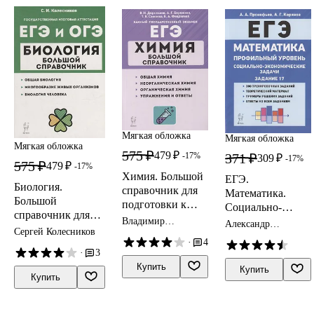
Мягкая обложка
Мягкая обложка
Мягкая обложка
575 ₽
479 ₽
-17%
371 ₽
309 ₽
-17%
575 ₽
479 ₽
-17%
Химия. Большой
ЕГЭ.
Биология.
справочник для
Математика.
Большой
подготовки к
Социально-
справочник для
ЕГЭ: справочное
экономические
Владимир
Александр
подготовки к ЕГЭ
издание
Сергей Колесников
Доронькин
задачи. Задание
Прокофьев
·
4
и ОГЭ:
17
·
3
справочное
Купить
Купить
пособие
Купить