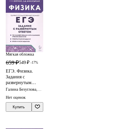
Мягкая обложка
659 ₽
549 ₽
-17%
ЕГЭ. Физика.
Задания с
развернутым
ответом. Учебно-
Галина Безуглова,
методическое
Лев Монастырский
Нет оценок
пособие
Купить