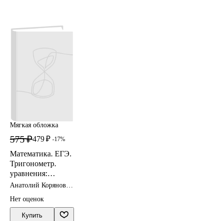
Мягкая обложка
575 ₽
479 ₽
-17%
Математика. ЕГЭ.
Тригонометр.
уравнения:
методы решений и
Анатолий Корянов,
отбор корней.
Александр
Нет оценок
Прокофьев
Типовое задание
13. 3-е изд.
Купить