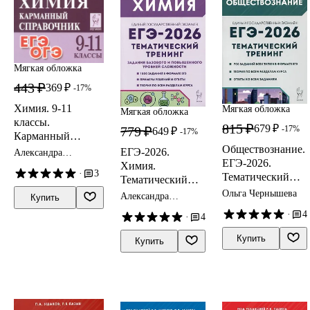
Мягкая обложка
443 ₽
369 ₽
-17%
Химия. 9-11
Мягкая обложка
Мягкая обложка
классы.
815 ₽
679 ₽
-17%
779 ₽
649 ₽
-17%
Карманный
Обществознание.
справочник.
ЕГЭ-2026.
Александра
ЕГЭ-2026.
Издание
Бережная, Владимир
Химия.
·
3
Доронькин, Татьяна
Тематический
одиннадцатое,
Тематический
Сажнева, Валентина
тренинг: Теория,
дополненное
тренинг. Задания
Ольга Чернышева
Александра
Февралева
Купить
все типы заданий
базового и
Бережная,
·
4
·
4
Владимир
повышенного
Доронькин,
уровней
Купить
Валентина
Купить
сложности
Февралева