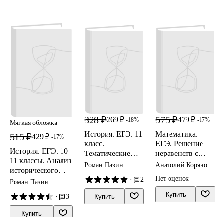
328 ₽
575 ₽
269 ₽
479 ₽
-18%
-17%
Мягкая обложка
История. ЕГЭ. 11
Математика.
515 ₽
429 ₽
-17%
класс.
ЕГЭ. Решение
История. ЕГЭ. 10–
Тематические
неравенств с
11 классы. Анализ
проверочные
одной
Роман Пазин
Анатолий Корянов,
исторического
работы. Учебно-
переменной.
Александр
Нет оценок
источника.
·
2
Прокофьев
Роман Пазин
методическое
Типовое задание
Учебно-
пособие
15. 4-е изд.
Купить
·
3
Купить
методическое
пособие
Купить