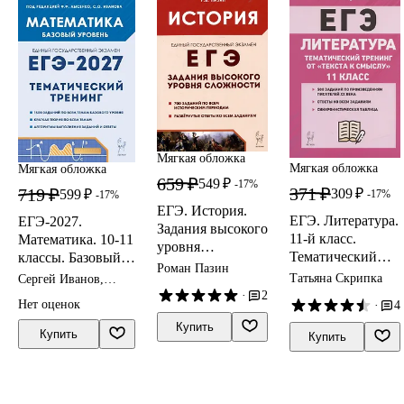
Мягкая обложка
Мягкая обложка
Мягкая обложка
659 ₽
549 ₽
-17%
371 ₽
719 ₽
309 ₽
599 ₽
-17%
-17%
ЕГЭ. История.
ЕГЭ. Литература.
ЕГЭ-2027.
Задания высокого
11-й класс.
Математика. 10-11
уровня
Тематический
классы. Базовый
сложности
Роман Пазин
тренинг от
уровень.
Татьяна Скрипка
Сергей Иванов,
"текста к
Тематический
Виктор Кривенко,
·
2
Нет оценок
·
4
Елена Фридман
смыслу".
тренинг. Учебно-
Купить
Учебное пособие
методическое
Купить
Купить
пособие