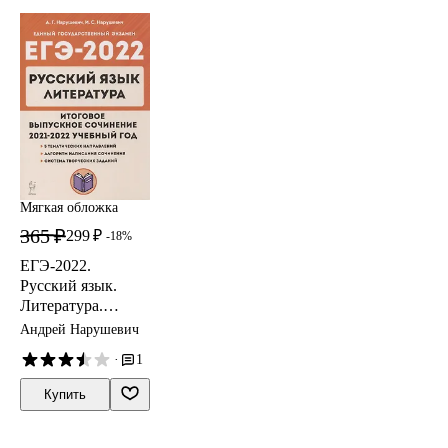
Мягкая обложка
365 ₽
299 ₽
-18%
ЕГЭ-2022.
Русский язык.
Литература.
Итоговое
Андрей Нарушевич
выпускное
·
1
сочинение
Купить