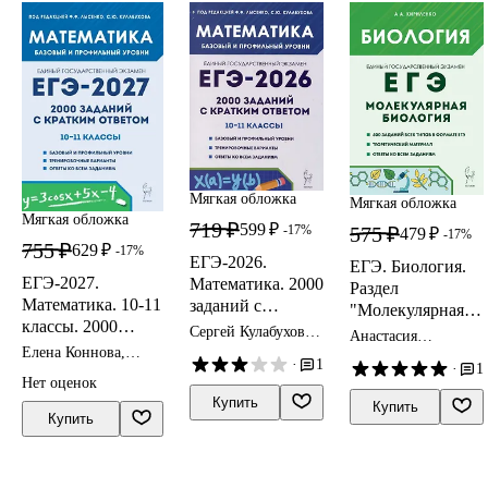
Мягкая обложка
Мягкая обложка
Мягкая обложка
719 ₽
599 ₽
575 ₽
-17%
479 ₽
-17%
755 ₽
629 ₽
-17%
ЕГЭ-2026.
ЕГЭ. Биология.
ЕГЭ-2027.
Математика. 2000
Раздел
Математика. 10-11
заданий с
"Молекулярная
классы. 2000
кратким ответом.
биология".
Сергей Кулабухов,
Анастасия
заданий с кратким
10-11 классы
Федор Лысенко
Теория,
Елена Коннова,
Кириленко
·
1
·
1
ответом. Базовый
Елена Фридман
тренировочные
Нет оценок
и профильный
задания
Купить
Купить
уровни. Учебное
Купить
пособие