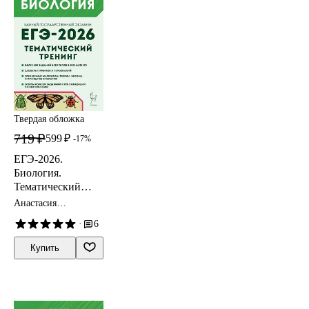
Твердая обложка
719 ₽
599 ₽
-17%
ЕГЭ-2026.
Биология.
Тематический
тренинг. Все типы
Анастасия
заданий. Учебно-
Кириленко
·
6
методическое
пособие
Купить