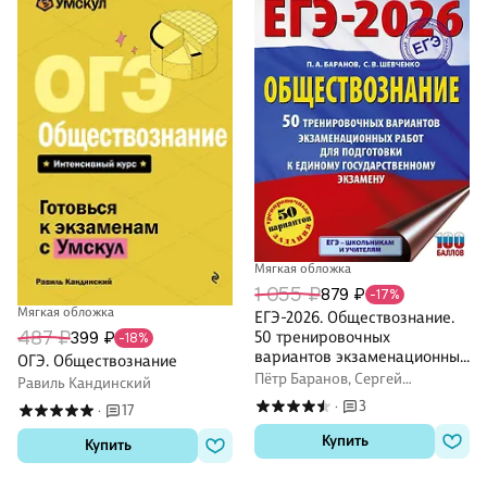
Мягкая обложка
1 055 ₽
879 ₽
-17%
Мягкая обложка
ЕГЭ-2026. Обществознание.
487 ₽
50 тренировочных
399 ₽
-18%
вариантов экзаменационных
ОГЭ. Обществознание
работ для подготовки к ЕГЭ
Пётр Баранов, Сергей
Равиль Кандинский
Шевченко
3
·
17
·
Купить
Купить