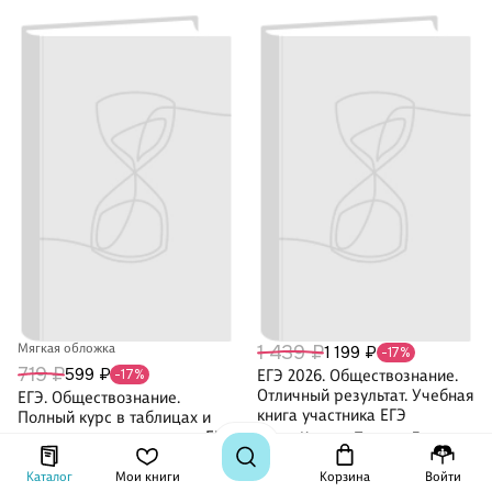
Мягкая обложка
1 439 ₽
1 199 ₽
-17%
719 ₽
599 ₽
-17%
ЕГЭ 2026. Обществознание.
Отличный результат. Учебная
ЕГЭ. Обществознание.
книга участника ЕГЭ
Полный курс в таблицах и
схемах для подготовки к ЕГЭ
Ольга Котова, Татьяна Лискова
Пётр Баранов
2
·
Каталог
Мои книги
Корзина
Войти
Нет оценок