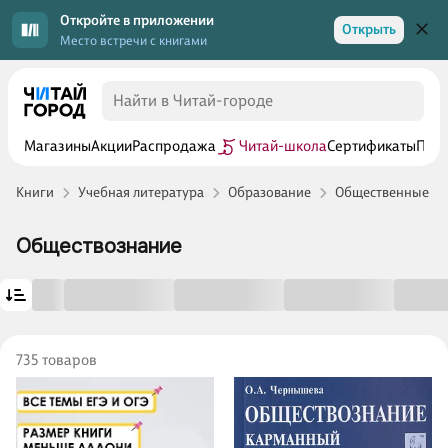
Откройте в приложении
Открыть
Место встречи с книгами
Магазины
Акции
Распродажа
Читай-школа
Сертификаты
Прог
Книги
Учебная литература
Образование
Общественные п
Обществознание
735 товаров