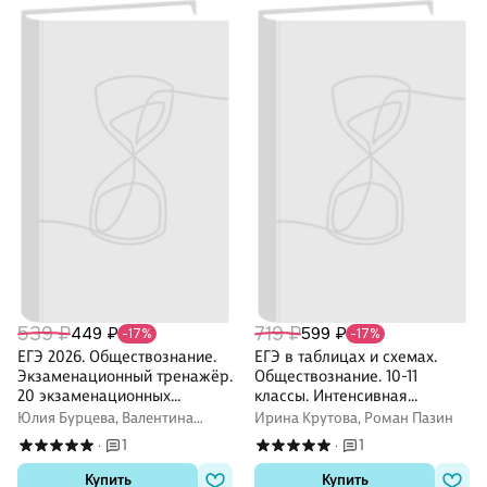
539 ₽
719 ₽
449 ₽
599 ₽
-17%
-17%
ЕГЭ 2026. Обществознание.
ЕГЭ в таблицах и схемах.
Экзаменационный тренажёр.
Обществознание. 10-11
20 экзаменационных
классы. Интенсивная
вариантов
подготовка к ЕГЭ:
Юлия Бурцева, Валентина
Ирина Крутова, Роман Пазин
обобщение, систематизация
Ковалева
1
1
·
·
и повторение курса.
Справочное пособие
Купить
Купить