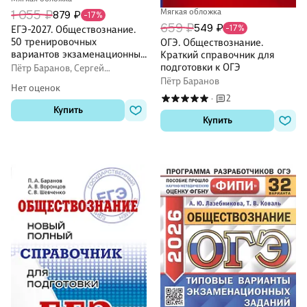
Мягкая обложка
1 055 ₽
879 ₽
-17%
659 ₽
549 ₽
-17%
ЕГЭ-2027. Обществознание.
50 тренировочных
ОГЭ. Обществознание.
вариантов экзаменационных
Краткий справочник для
работ для подготовки к ЕГЭ
подготовки к ОГЭ
Пётр Баранов, Сергей
Шевченко
Пётр Баранов
Нет оценок
2
·
Купить
Купить