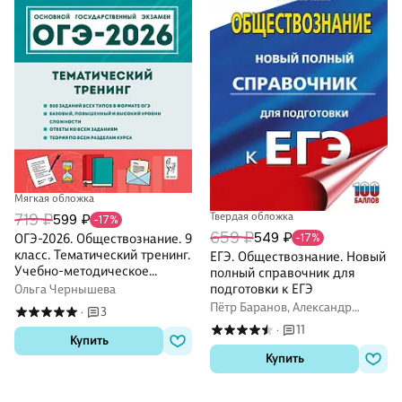
Мягкая обложка
Твердая обложка
719 ₽
599 ₽
-17%
659 ₽
549 ₽
-17%
ОГЭ-2026. Обществознание. 9
класс. Тематический тренинг.
ЕГЭ. Обществознание. Новый
Учебно-методическое
полный справочник для
пособие
подготовки к ЕГЭ
Ольга Чернышева
Пётр Баранов, Александр
3
·
Воронцов, Сергей Шевченко
11
·
Купить
Купить