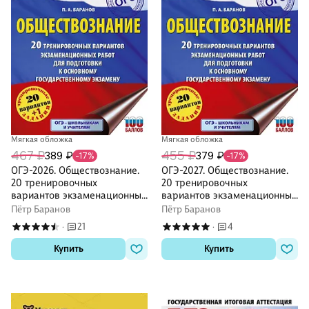
Мягкая обложка
Мягкая обложка
467 ₽
455 ₽
389 ₽
379 ₽
-17%
-17%
ОГЭ-2026. Обществознание.
ОГЭ-2027. Обществознание.
20 тренировочных
20 тренировочных
вариантов экзаменационных
вариантов экзаменационных
работ для подготовки к ОГЭ
работ для подготовки к ОГЭ
Пётр Баранов
Пётр Баранов
21
4
·
·
Купить
Купить