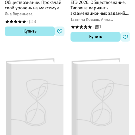
Обществознание. Прокачай
ЕГЭ 2026. Обществознание.
свой уровень на максимум
Типовые варианты
экзаменационных заданий.
Яна Вареньева
40 вариантов заданий.
Татьяна Коваль, Анна
3
·
Ответы. Критерии
Лазебникова
1
·
оценивания заданий части 2.
Купить
Бланки ответов
Купить