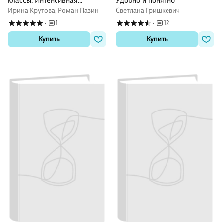
классы. Интенсивная
Удобно и понятно
подготовка к ЕГЭ:
Ирина Крутова, Роман Пазин
Светлана Гришкевич
обобщение, систематизация
1
12
·
·
и повторение курса
Купить
Купить