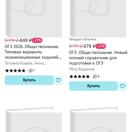
539 ₽
Твердая обложка
449 ₽
-17%
575 ₽
479 ₽
ОГЭ 2026. Обществознание.
-17%
Типовые варианты
ОГЭ. Обществознание. Новый
экзаменационных заданий.
полный справочник для
15 вариантов. Подробный
подготовки к ОГЭ
Татьяна Коваль, Анна
разбор выполнения заданий.
Лазебникова
Пётр Баранов
1
·
Инструкция по выполнению
4
·
экзаменационной работы.
Купить
Критерии оценивания.
Купить
Ответы и решения