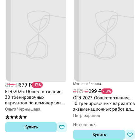
815 ₽
Мягкая обложка
679 ₽
-17%
365 ₽
299 ₽
ЕГЭ-2026. Обществознание.
-18%
30 тренировочных
ОГЭ-2027. Обществознание.
вариантов по демоверсии
10 тренировочных вариантов
2026 года
экзаменационных работ для
Ольга Чернышева
подготовки к ОГЭ
Пётр Баранов
Нет оценок
Купить
Купить