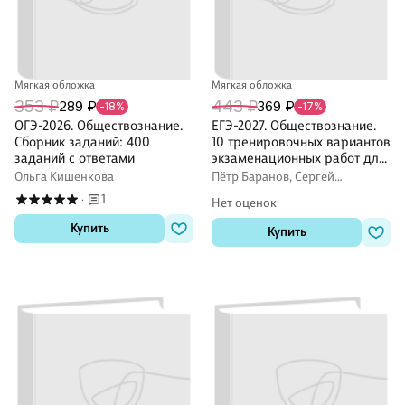
Мягкая обложка
Мягкая обложка
353 ₽
443 ₽
289 ₽
369 ₽
-18%
-17%
ОГЭ-2026. Обществознание.
ЕГЭ-2027. Обществознание.
Сборник заданий: 400
10 тренировочных вариантов
заданий с ответами
экзаменационных работ для
подготовки к ЕГЭ
Ольга Кишенкова
Пётр Баранов, Сергей
Шевченко
1
·
Нет оценок
Купить
Купить