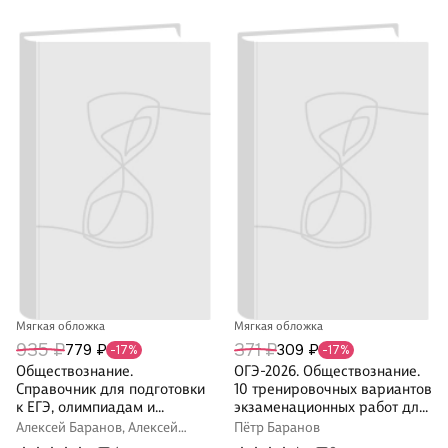
Мягкая обложка
Мягкая обложка
935 ₽
371 ₽
779 ₽
309 ₽
-17%
-17%
Обществознание.
ОГЭ-2026. Обществознание.
Справочник для подготовки
10 тренировочных вариантов
к ЕГЭ, олимпиадам и
экзаменационных работ для
поступлению в вуз
подготовки к ОГЭ
Алексей Баранов, Алексей
Пётр Баранов
Власов