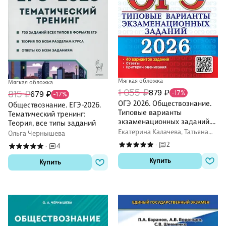
Мягкая обложка
Мягкая обложка
1 055 ₽
879 ₽
815 ₽
-17%
679 ₽
-17%
ОГЭ 2026. Обществознание.
Обществознание. ЕГЭ-2026.
Типовые варианты
Тематический тренинг:
экзаменационных заданий.
Теория, все типы заданий
40 вариантов заданий.
Екатерина Калачева, Татьяна
Ольга Чернышева
Ответы. Критерии
Коваль, Анна Лазебникова
2
·
4
·
оценивания
Купить
Купить