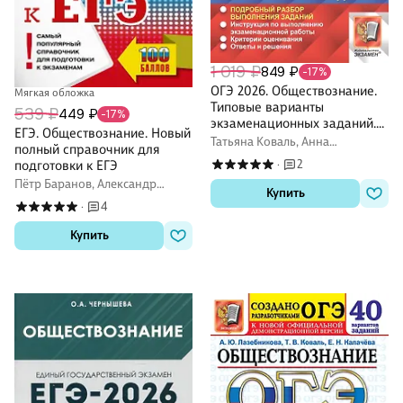
1 019 ₽
849 ₽
-17%
ОГЭ 2026. Обществознание.
Мягкая обложка
Типовые варианты
539 ₽
449 ₽
-17%
экзаменационных заданий.
ЕГЭ. Обществознание. Новый
32 варианта. Подробный
Татьяна Коваль, Анна
полный справочник для
разбор выполнения заданий.
Лазебникова
2
подготовки к ЕГЭ
·
Инструкция по выполнению
Пётр Баранов, Александр
экзаменационной работы.
Купить
Воронцов, Сергей Шевченко
Критерии оценивания.
4
·
Ответы и решения
Купить