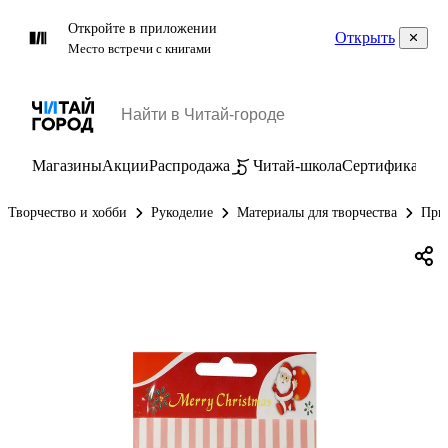
Откройте в приложении
Открыть
Место встречи с книгами
Магазины
Акции
Распродажа
Читай-школа
Сертификаты
П
Творчество и хобби
Рукоделие
Материалы для творчества
При