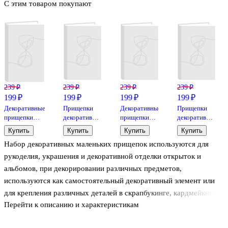
С этим товаром покупают
239 ₽
239 ₽
239 ₽
239 ₽
199 ₽
199 ₽
199 ₽
199 ₽
Декоративные
Прищепки
Декоративные
Прищепки
прищепки
декоративные
прищепки
декоративные
холщевые
с веревкой 6
холщевые
с веревкой
Купить
Купить
Купить
Купить
Звездочки
шт
Сердечки с
«Пушистые
Набор декоративных маленьких прищепок используются для
(6шт) (11-
жемчуженами
зайки», 10
00399-SC-
(6шт) (11-
шт.
рукоделия, украшения и декоративной отделки открыток и
2194)
00399-SC-
альбомов, при декорировании различных предметов,
2287)
используются как самостоятельный декоративный элемент или
для крепления различных деталей в скрапбукинге, кардмейкинге,
Перейти к описанию и характеристикам
флористике и других техниках декорирования. Прищепки можно
красить, эмбоссить пудрой, делать декупаж.