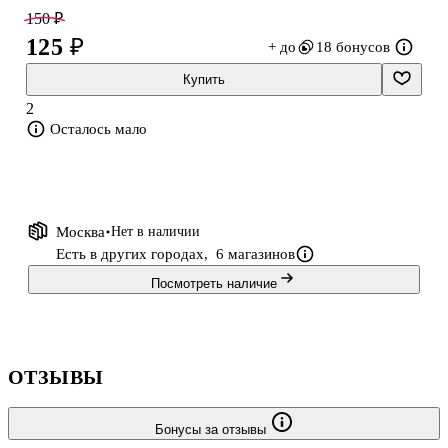
150 ₽
125 ₽
+ до
18 бонусов
Где только не применяются декоративные деревянные не
крашенные и цветные мини прищепки. Это очень популярный
Купить
элемент декора. Их можно использовать как цветовой акцент в
2
своих работах, закрепить с их помощью фотографию,
Осталось мало
использовать их совместно с другими декоративными
элементами, такими как цветы, сердечки,
Москва
Нет в наличии
Есть в других городах,
6 магазинов
Посмотреть наличие
ОТЗЫВЫ
Бонусы за отзывы