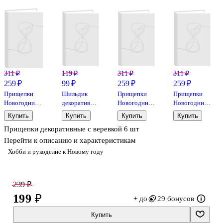
311 ₽
119 ₽
311 ₽
311 ₽
259 ₽
99 ₽
259 ₽
259 ₽
Прищепки
Шильдик
Прищепки
Прищепки
Новогодние
декоративный
Новогодние
Новогодние
красные (дом,
в наборе
(сердце,
(два оленя,
Купить
Купить
Купить
Купить
елка, подарок
«Счастья в
звезда,
елочка), 6шт,
Прищепки декоративные с веревкой 6 шт
), 6 шт,4,5 х 3
Новом
елочка), 6 шт,
3,5 х 5 см(
см ( дерево)
Году», 6 шт,
3,5 х 5 см(
дерево)
Перейти к описанию и характеристикам
(1108-1)
17х15
дерево)
(1108-3)
Хобби и рукоделие к Новому году
(1108-2)
239 ₽
199 ₽
+ до
29 бонусов
Купить