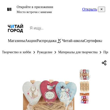
Откройте в приложении
Открыть
Место встречи с книгами
Магазины
Акции
Распродажа
Читай-школа
Сертификаты
П
Творчество и хобби
Рукоделие
Материалы для творчества
При