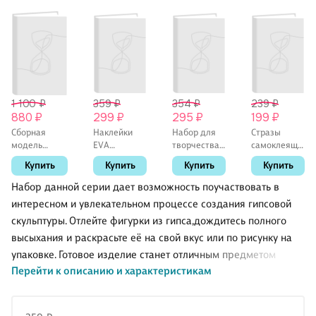
1 100 ₽
359 ₽
354 ₽
239 ₽
880 ₽
299 ₽
295 ₽
199 ₽
Сборная
Наклейки
Набор для
Стразы
модель
EVA
творчества.
самоклеящиес
«Советский
«Звездочки»
Конструктор
звездочки
Купить
Купить
Купить
Купить
основной
глиттер,
из дерева.
(разноцветный
боевой танк
микс
Техника
микс)
Набор данной серии дает возможность поучаствовать в
Т-72Б»,
размеров и
"Квадроцикл"
интересном и увлекательном процессе создания гипсовой
ZVEZDA
цветов, 8 г
скульптуры. Отлейте фигурки из гипса,дождитесь полного
(7400)
высыхания и раскрасьте её на свой вкус или по рисунку на
упаковке. Готовое изделие станет отличным предметом
Перейти к описанию и характеристикам
декора для друзей и близких. В наборе: формы, гипс, краски,
кисть, стека, инструкция.