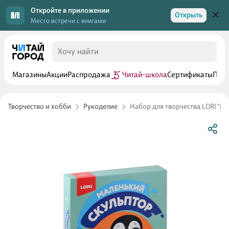
Откройте в приложении
Открыть
Место встречи с книгами
Магазины
Акции
Распродажа
Читай-школа
Сертификаты
Прог
Творчество и хобби
Рукоделие
Набор для творчества LORI "М