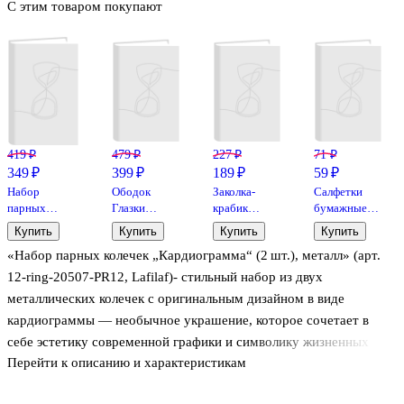
С этим товаром покупают
419 ₽
479 ₽
227 ₽
71 ₽
349 ₽
399 ₽
189 ₽
59 ₽
Набор
Ободок
Заколка-
Салфетки
парных
Глазки
крабик
бумажные
браслетов с
Лягушка
Цветок
Животные с
Купить
Купить
Купить
Купить
подвеской
(текстиль),
бежевый
цветочками
«Набор парных колечек „Кардиограмма“ (2 шт.), металл» (арт.
Инь-ян
Lafilaf
(пластик)
(3-х слойные,
(текстиль,
(12-253004-
цветные)
12‑ring‑20507‑PR12, Lafilaf)- стильный набор из двух
металл),
С13) (Lafilaf)
(210х210)
металлических колечек с оригинальным дизайном в виде
Lafilaf
(8шт) (12-
кардиограммы — необычное украшение, которое сочетает в
SENWEN-
PP8036)
себе эстетику современной графики и символику жизненных
Перейти к описанию и характеристикам
ритмов. Такой аксессуар станет выразительным акцентом в
образе и интересным способом подчеркнуть особую связь