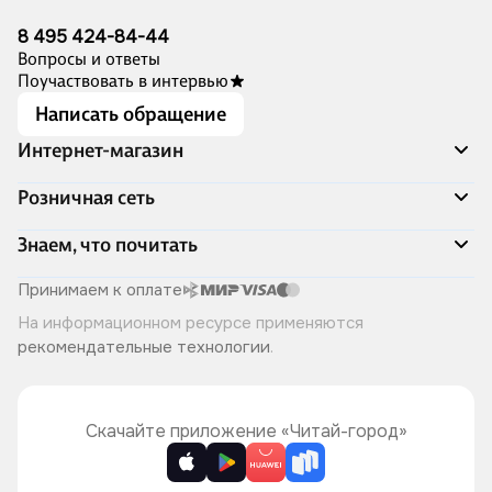
8 495 424-84-44
Вопросы и ответы
Поучаствовать в интервью
Написать обращение
Интернет-магазин
Акции
Розничная сеть
Распродажа
Доставка и оплата
Адреса магазинов
Знаем, что почитать
Программа лояльности
Книжный Дозор
Подарочные сертификаты
О компании
Скоро в продаже
Принимаем к оплате
Правила продажи
Читай-город для бизнеса
Эксклюзивные новинки
На информационном ресурсе применяются
Политика конфиденциальности
Хотите у нас работать?
Лучшие из лучших
рекомендательные технологии
.
Читай-журнал
Книжные циклы
Что ещё почитать?
Скачайте приложение «Читай-город»