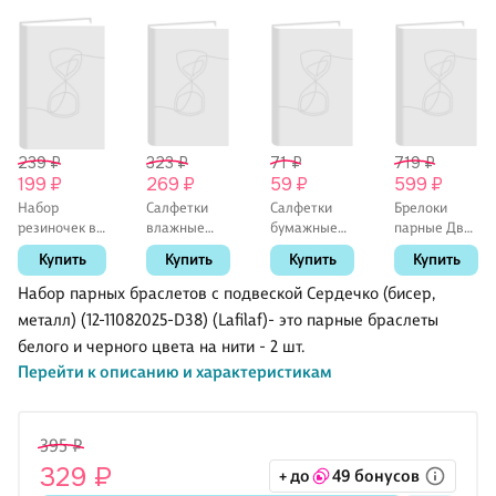
239 ₽
323 ₽
71 ₽
719 ₽
199 ₽
269 ₽
59 ₽
599 ₽
Набор
Салфетки
Салфетки
Брелоки
резиночек в
влажные
бумажные
парные Две
коробочке-
Kawaii
Кролики (3-х
собачки
Купить
Купить
Купить
Купить
пончике (30
(стаканчик)
слойные,
(ПВХ) (5х4)
штук)
(30 штук),
цветные)
Набор парных браслетов с подвеской Сердечко (бисер,
(кофейные
Lafilaf
(210х210)
металл) (12-11082025-D38) (Lafilaf)- это парные браслеты
оттенки) (3
(8шт) (12-
белого и черного цвета на нити - 2 шт.
см), Lafilaf
SENWEN-
PP8008)
Перейти к описанию и характеристикам
395 ₽
329 ₽
+ до
49 бонусов