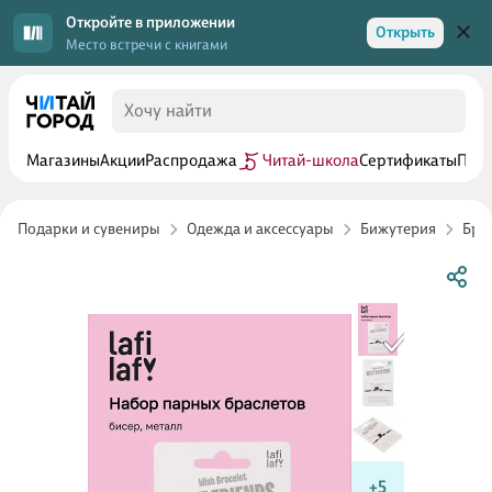
Откройте в приложении
Открыть
Место встречи с книгами
Магазины
Акции
Распродажа
Читай-школа
Сертификаты
Прог
Подарки и сувениры
Одежда и аксессуары
Бижутерия
Бра
+5