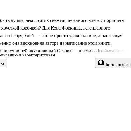
быть лучше, чем ломтик свежеиспеченного хлеба с пористым
 хрусткой корочкой? Для Кена Форкиша, легендарного
ого пекаря, хлеб — это не просто удовольствие, а настоящая
менно она вдохновила автора на написание этой книги,
о получившей «кулинарный Оскар» — премию Джеймса Бирда.
описанию и характеристикам
оркиша — это идеально отточенные формулы, многократно
вов
Читать отрыво
е рецептуры и четкие инструкции, которые помогут вам создат
в лучших пекарнях мира. Даже если вы ни разу не пекли до этого!
ждый найдет рецепт для себя: начинающие пекари могут начать
 теста, приготовить хлеб в тот же день и насладиться результатам
да.