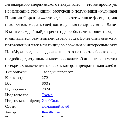
легендарного американского пекаря, хлеб — это не просто уд
на написание этой книги, заслуженно получившей «кулина
Принцип Форкиша — это идеально отточенные формулы, мно
помогут вам создать хлеб, как в лучших пекарнях мира. Даже 
В книге каждый найдет рецепт для себя: начинающие пекари мо
и насладиться результатами своего труда. Более опытные же н
потрясающий хлеб или пиццу со сложным и интересным вку
Но «Мука, вода, соль, дрожжи» — это не просто сборник ре
подробно, доступным языком расскажет об инвентаре и метод
о секретах выведения закваски, которая превратит ваш хлеб 
Тип обложки
Твёрдый переплёт
Кол-во стр.
272
Вес
860 г
Год издания
2024
Издательство
Эксмо
Издательский бренд
ХлебСоль
Серия
Домашний хлеб
Автор
Кен Форкиш