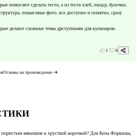
ые помогают сделать тесто, а из теста хлеб, пиццу, булочки.
структура, пошаговые фото. все доступно и понятно, сразу
торые делают сложные темы дрступными для кулинаров-
1
0
ов
Отзывы на произведение
СТИКИ
с пористым мякишем и хрусткой корочкой? Для Кена Форкиша,