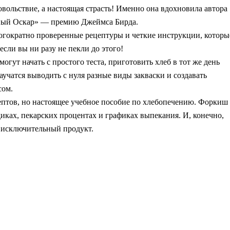
овольствие, а настоящая страсть! Именно она вдохновила автора
рный Оскар» — премию Джеймса Бирда.
гократно проверенные рецептуры и четкие инструкции, которы
если вы ни разу не пекли до этого!
гут начать с простого теста, приготовить хлеб в тот же день
аучатся выводить с нуля разные виды закваски и создавать
сом.
цептов, но настоящее учебное пособие по хлебопечению. Форкиш
иках, пекарских процентах и графиках выпекания. И, конечно,
в исключительный продукт.