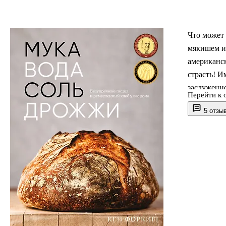
Что может 
мякишем и
американск
страсть! И
заслуженн
Перейти к 
Принцип Ф
5 отзы
проверенны
хлеб, как 
В книге ка
с простого
своего тру