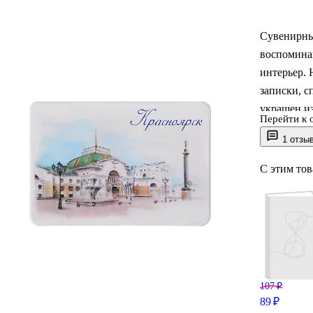
Сувенирны
воспоминан
интерьер. 
записки, с
украшен и
Перейти к 
отличный 
1 отзы
символов.
С этим то
107 ₽
89 ₽