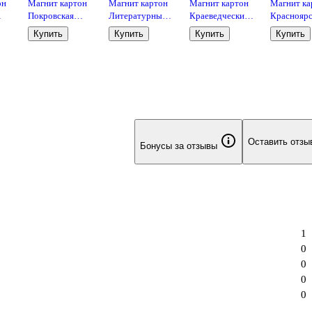
он
Магнит картон
Магнит картон
Магнит картон
Магнит ка
Покровская
Литературный
Краеведческий
Красноярс
церковь
музей им.
музей
ГЭС
Купить
Купить
Купить
Купить
(Красноярск)
В.П.Астафьева
(Красноярск)
(Краснояр
)
(МК/101/005)
(Красноярск)
(МК/101/002)
(МК/101/0
(МК/101/004)
Оставить отзы
Бонусы за отзывы
1
0
0
0
0