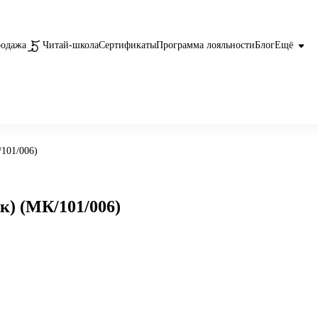
родажа
Читай-школа
Сертификаты
Программа лояльности
Блог
Ещё
101/006)
) (МК/101/006)