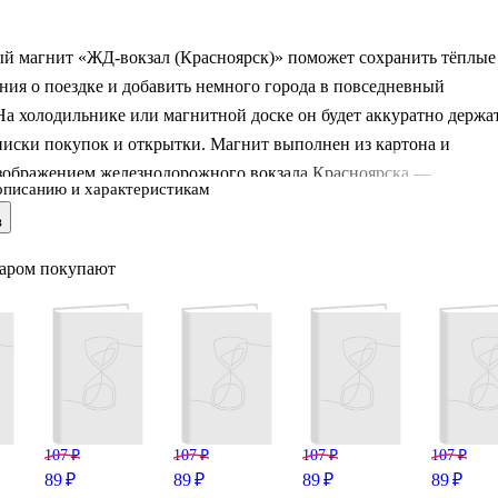
й магнит «ЖД-вокзал (Красноярск)» поможет сохранить тёплые
ия о поездке и добавить немного города в повседневный
На холодильнике или магнитной доске он будет аккуратно держа
писки покупок и открытки. Магнит выполнен из картона и
зображением железнодорожного вокзала Красноярска —
описанию и характеристикам
небольшой подарок для путешественников и любителей городск
в
варом покупают
107 ₽
107 ₽
107 ₽
107 ₽
89 ₽
89 ₽
89 ₽
89 ₽