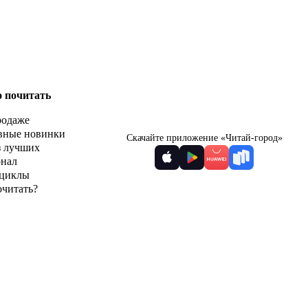
о почитать
родаже
вные новинки
Скачайте приложение «Читай-город»
з лучших
рнал
циклы
очитать?