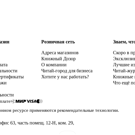
азин
Розничная сеть
Знаем, чт
Адреса магазинов
Скоро в п
Книжный Дозор
Эксклюзи
лата
О компании
Лучшие и
яльности
Читай-город для бизнеса
Читай-жу
ертификаты
Хотите у нас работать?
Книжные 
ажи
Что ещё п
ьности
плате
онном ресурсе применяются
рекомендательные технологии
.
офис 63, часть помещ. 12-Н, ком. 29
,