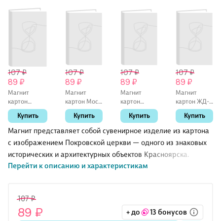
107 ₽
107 ₽
107 ₽
107 ₽
89 ₽
89 ₽
89 ₽
89 ₽
Магнит
Магнит
Магнит
Магнит
картон
картон Мост
картон
картон ЖД-
Литературный
через
Краеведческий
вокзал
Купить
Купить
Купить
Купить
музей им.
Енисей
музей
(Красноярск)
В.П.Астафьева
(Красноярск)
(Красноярск)
(МК/101/006)
Магнит представляет собой сувенирное изделие из картона
(Красноярск)
(МК/101/001)
(МК/101/002)
с изображением Покровской церкви — одного из знаковых
(МК/101/004)
исторических и архитектурных объектов Красноярска.
Перейти к описанию и характеристикам
107 ₽
89 ₽
+ до
13 бонусов