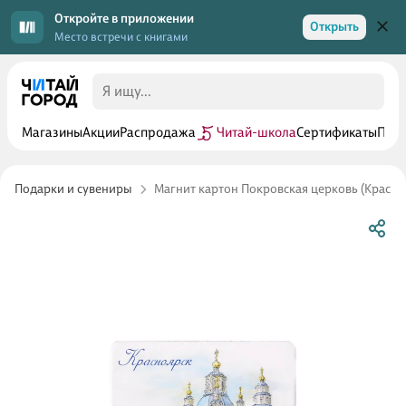
Откройте в приложении
Открыть
Место встречи с книгами
Магазины
Акции
Распродажа
Читай-школа
Сертификаты
Прог
Подарки и сувениры
Магнит картон Покровская церковь (Красно