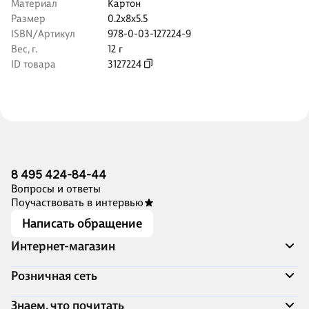
Материал
Картон
Размер
0.2x8x5.5
ISBN/Артикул
978-0-03-127224-9
Вес, г.
12 г
ID товара
3127224
8 495 424-84-44
Вопросы и ответы
Поучаствовать в интервью
Написать обращение
Интернет-магазин
Акции
Розничная сеть
Распродажа
Доставка и оплата
Адреса магазинов
Знаем, что почитать