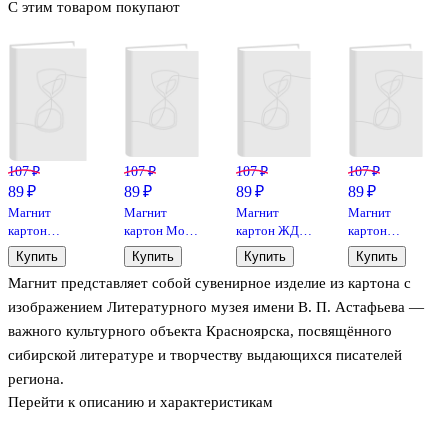
С этим товаром покупают
107 ₽
107 ₽
107 ₽
107 ₽
89 ₽
89 ₽
89 ₽
89 ₽
Магнит
Магнит
Магнит
Магнит
картон
картон Мост
картон ЖД-
картон
Покровская
через Енисей
вокзал
Краеведческий
Купить
Купить
Купить
Купить
церковь
(Красноярск)
(Красноярск)
музей
Магнит представляет собой сувенирное изделие из картона с
(Красноярск)
(МК/101/001)
(МК/101/006)
(Красноярск)
(МК/101/005)
(МК/101/002)
изображением Литературного музея имени В. П. Астафьева —
важного культурного объекта Красноярска, посвящённого
сибирской литературе и творчеству выдающихся писателей
региона.
Перейти к описанию и характеристикам