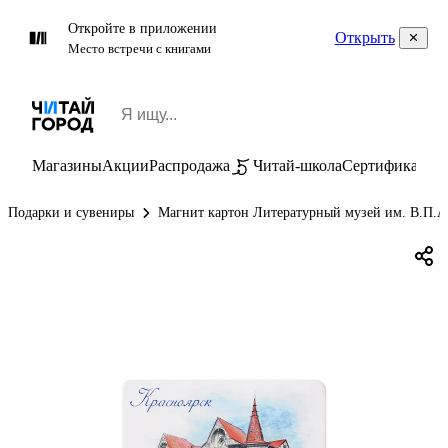
Откройте в приложении
Открыть
Место встречи с книгами
Магазины
Акции
Распродажа
Читай-школа
Сертификаты
П
Подарки и сувениры
Магнит картон Литературный музей им. В.П.Ас