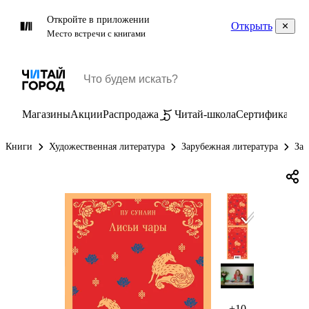
Откройте в приложении
Открыть
Место встречи с книгами
Магазины
Акции
Распродажа
Читай-школа
Сертификаты
П
Книги
Художественная литература
Зарубежная литература
Зар
+10