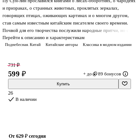
Пу Сун-лин прославился книгами о лисах-оборотнях, о чародеях
и призраках, о странных животных, проклятых зеркалах,
говорящих птицах, оживающих картинах и о многом другом,
став самым известным китайским писателем своего времени.
Почвой для его творчества послужили народные притчи, но с
Перейти к описанию и характеристикам
течением времени авторские истории сами превратились в
Поднебесная. Китай
Китайские авторы
Классика в модном издании
фольклор и передавались из уст в уста простыми сказителями.
Миниатюрная проза Пу Сун-лина наполнена эмоциями,
731 ₽
страстями, страхами и наставлениями, прямыми и скрытыми.
599 ₽
+ до
89 бонусов
В настоящем издании публикуются рассказы Пу Сун-лина о
волшебных лисицах, хитрых и мудрых плутах, которые являются
Купить
к людям, чтобы запутать, заморочить, а иногда и помочь в
26
трудно
В наличии
от 629 ₽
сегодня