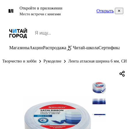
Откройте в приложении
Открыть
Место встречи с книгами
Магазины
Акции
Распродажа
Читай-школа
Сертификаты
П
Творчество и хобби
Рукоделие
Лента атласная ширина 6 мм, СИ