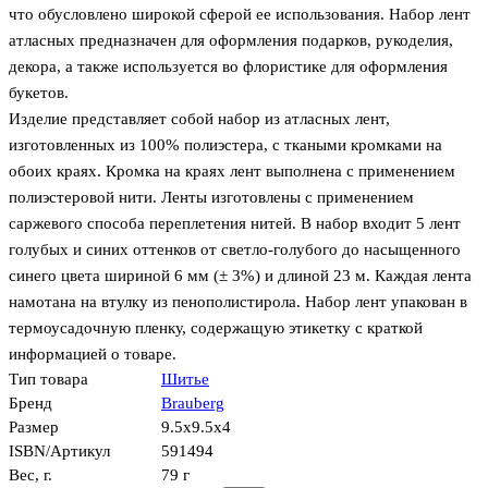
что обусловлено широкой сферой ее использования. Набор лент
атласных предназначен для оформления подарков, рукоделия,
декора, а также используется во флористике для оформления
букетов.
Изделие представляет собой набор из атласных лент,
изготовленных из 100% полиэстера, с ткаными кромками на
обоих краях. Кромка на краях лент выполнена с применением
полиэстеровой нити. Ленты изготовлены с применением
саржевого способа переплетения нитей. В набор входит 5 лент
голубых и синих оттенков от светло-голубого до насыщенного
синего цвета шириной 6 мм (± 3%) и длиной 23 м. Каждая лента
намотана на втулку из пенополистирола. Набор лент упакован в
термоусадочную пленку, содержащую этикетку с краткой
информацией о товаре.
Тип товара
Шитье
Бренд
Brauberg
Размер
9.5x9.5x4
ISBN/Артикул
591494
Вес, г.
79 г