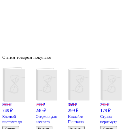
С этим товаром покупают
899 ₽
288 ₽
359 ₽
215 ₽
749 ₽
240 ₽
299 ₽
179 ₽
Клеевой
Стержни для
Наклейки
Стразы
пистолет для
клеевого
Пингвины
перламутровые
декорирования
пистолета,
(11-21285-
Микс цветов,