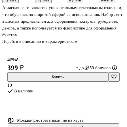
Купить
Купить
Купить
Купить
20W, для
d=7мм*18см,
1373)
24х10см,
Атласная лента является универсальным текстильным изделием,
стержней 7мм
7 штук
(упаковка)
диаметр 1 см
Bookvalno
что обусловлено широкой сферой ее использования. Набор лент
атласных предназначен для оформления подарков, рукоделия,
декора, а также используется во флористике для оформления
букетов.
Перейти к описанию и характеристикам
Изделие представляет собой набор из атласных лент,
изготовленных из 100% полиэстера, с ткаными кромками на
обоих краях. Кромка на краях лент выполнена с применением
479 ₽
полиэстеровой нити. Ленты изготовлены с применением
399 ₽
+ до
59 бонусов
саржевого способа переплетения нитей. В набор входит 5 лент
голубых и синих оттенков от светло-голубого до насыщенного
Купить
синего цвета шириной 6 мм (± 3%) и длиной 23 м. Каждая лента
10
намотана на втулку из пенополистирола. Набор лент упако
В наличии
Москва
Смотреть наличие
на карте