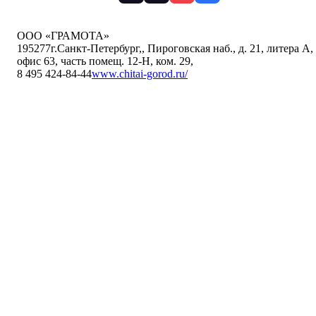
ООО «ГРАМОТА»
195277
г.Санкт-Петербург,
,
Пироговская наб., д. 21, литера А,
офис 63, часть помещ. 12-Н, ком. 29
,
8 495 424-84-44
www.chitai-gorod.ru/