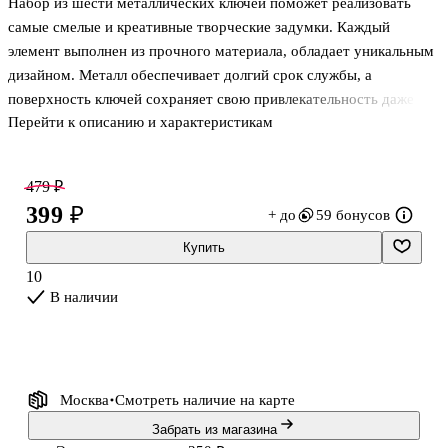
Набор из шести металлических ключей поможет реализовать
пробками на
пистолетов с
микс цветов
европодвесе
блестками
самые смелые и креативные творческие задумки. Каждый
с хедером,
18см 7мм
элемент выполнен из прочного материала, обладает уникальным
12 шт, ГЛ
6шт
дизайном. Металл обеспечивает долгий срок службы, а
поверхность ключей сохраняет свою привлекательность даже
Перейти к описанию и характеристикам
спустя годы. Оформление выполнено в винтажном стиле, что
придаёт готовому изделию особый шарм, очарование.
479 ₽
Комплект предназначается для взрослых и детей. Размер одного
399 ₽
+ до
59 бонусов
ключа составляет 3,5х6,5 см. Благодаря этому шармы удобно
использовать в следующих техниках:
Купить
10
• Скрапбукинг;
В наличии
• Шитьё;
• Декорирование рамок, подвесок, коробок;
• Изготовление украшений, аксессуаров.
Москва
Смотреть наличие
на карте
Шармы «Ключики» откр
Забрать из магазина