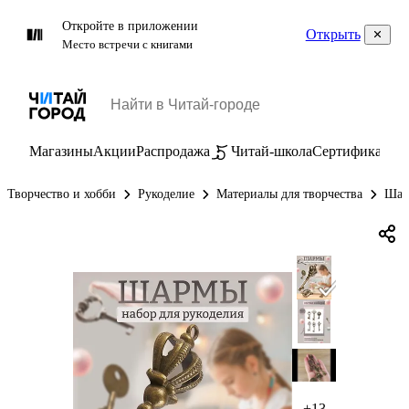
Откройте в приложении
Открыть
Место встречи с книгами
Магазины
Акции
Распродажа
Читай-школа
Сертификаты
П
Творчество и хобби
Рукоделие
Материалы для творчества
Шар
+13