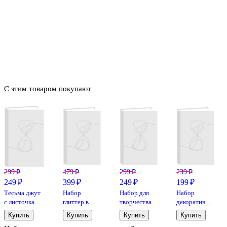
С этим товаром покупают
299 ₽
479 ₽
299 ₽
239 ₽
249 ₽
399 ₽
249 ₽
199 ₽
Тесьма джут
Набор
Набор для
Набор
с листочками,
глиттер в
творчества
декоративных
2 м, моток с
стеклянных
Стержни для
бубенчиков
Купить
Купить
Купить
Купить
подвесом
бутылках с
клеевых
8мм 50шт