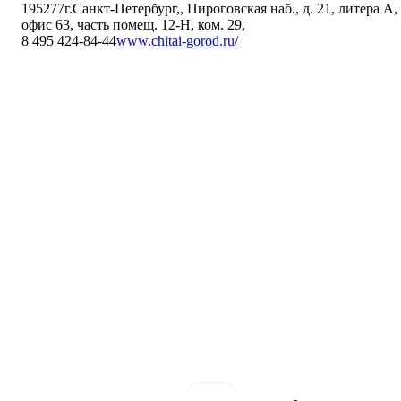
195277
г.Санкт-Петербург,
,
Пироговская наб., д. 21, литера А,
офис 63, часть помещ. 12-Н, ком. 29
,
8 495 424-84-44
www.chitai-gorod.ru/