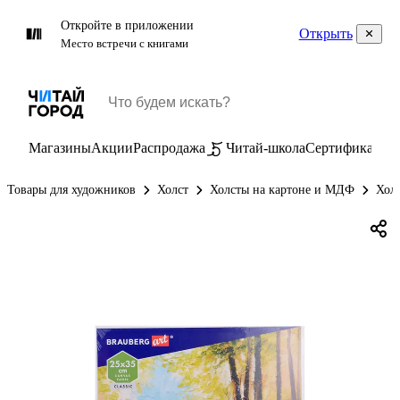
Откройте в приложении
Открыть
Место встречи с книгами
Магазины
Акции
Распродажа
Читай-школа
Сертификаты
П
Товары для художников
Холст
Холсты на картоне и МДФ
Холс