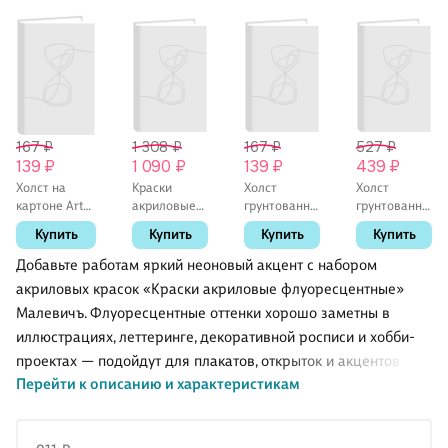
167 ₽
1 308 ₽
167 ₽
527 ₽
139 ₽
1 090 ₽
139 ₽
439 ₽
Холст на
Краски
Холст
Холст
картоне Art
акриловые
грунтованный
грунтованный
idea,
12цв 12мл
на оргалите,
на
Купить
Купить
Купить
Купить
грунтованый,
перламутровые,
10 х 15 см
подрамнике,
15 х 20 см
Малевичъ
24 х 30 см
Добавьте работам яркий неоновый акцент с набором
акриловых красок «Краски акриловые флуоресцентные»
Малевичъ. Флуоресцентные оттенки хорошо заметны в
иллюстрациях, леттеринге, декоративной росписи и хобби-
проектах — подойдут для плакатов, открыток и акцентов
Перейти к описанию и характеристикам
поверх базовых цветов. В наборе 8 цветов в удобных
ёмкостях по 12 мл: легко дозировать краску и брать комплект
с собой на занятия или пленэр. Акрил быстро высыхает и