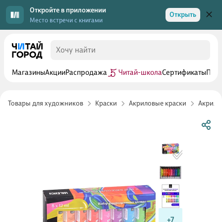
Откройте в приложении
Открыть
Место встречи с книгами
Магазины
Акции
Распродажа
Читай-школа
Сертификаты
Прог
Товары для художников
Краски
Акриловые краски
Акрило
+7