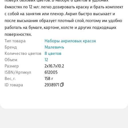
поверх базовых цветов. В наборе 8 цветов в удобных
ёмкостях по 12 мл: легко дозировать краску и брать комплект
с собой на занятия или пленэр. Акрил быстро высыхает и
после высыхания образует плотный слой, поэтому им удобно
работать на бумаге, картоне, холсте и других подходящих
поверхностях.
Тип товара
Наборы акриловых красок
Бренд
Малевичъ
Количество цветов
8 цветов
Объем
12
Размер
2x16.7x10.2
ISBN/Артикул
612005
Вес, г.
158 г
ID товара
2938971