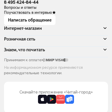
8 495 424-84-44
Вопросы и ответы
Поучаствовать в интервью
Написать обращение
Интернет-магазин
Акции
Розничная сеть
Распродажа
Доставка и оплата
Адреса магазинов
Знаем, что почитать
Программа лояльности
Книжный Дозор
Подарочные сертификаты
О компании
Скоро в продаже
Принимаем к оплате
Правила продажи
Читай-город для бизнеса
Эксклюзивные новинки
На информационном ресурсе применяются
Политика конфиденциальности
Хотите у нас работать?
Лучшие из лучших
рекомендательные технологии
.
Читай-журнал
Книжные циклы
Что ещё почитать?
Скачайте приложение «Читай-город»