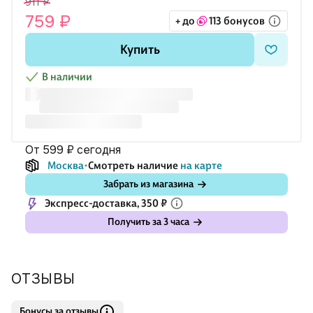
911 ₽
после высыхания образует плотный слой, поэтому им удобно
759 ₽
+ до
113 бонусов
работать на бумаге, картоне, холсте и других подходящих
поверхностях.
Купить
В наличии
от 599 ₽
сегодня
Москва
Смотреть наличие
на карте
Забрать из магазина
Экспресс-доставка, 350 ₽
Получить за 3 часа
ОТЗЫВЫ
Бонусы за отзывы