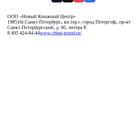
ООО «Новый Книжный Центр»
198516
г.Санкт-Петербург,
,
вн.тер.г. город Петергоф,
,
пр-кт
Санкт-Петербургский, д. 60, литера Р
,
8 495 424-84-44
www.chitai-gorod.ru/