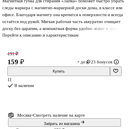
Магнитная губка для стирания «Лапка» поможет быстро убрать
корпус,
Goodmark
следы маркера с магнитно-маркерной доски дома, в классе или
офисе. Благодаря магниту она крепится к поверхности и всегда
остаётся под рукой. Мягкая рабочая часть аккуратно очищает
доску без царапин, а компактная форма удобно лежит в ладони.
Перейти к описанию и характеристикам
Поставляется в индивидуальной упаковке — удобно хранить и
брать с собой.
191 ₽
159 ₽
+ до
23 бонусов
Купить
11
В наличии
Москва
Смотреть наличие
на карте
Забрать из магазина