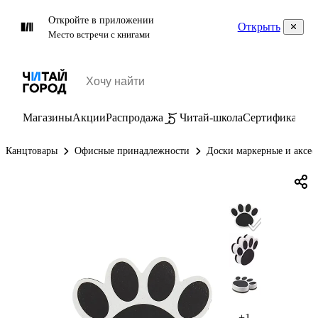
Откройте в приложении
Открыть
Место встречи с книгами
Магазины
Акции
Распродажа
Читай-школа
Сертификаты
П
Канцтовары
Офисные принадлежности
Доски маркерные и аксес
+1