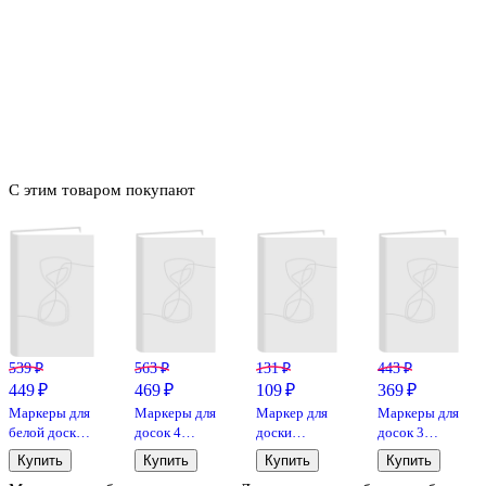
С этим товаром покупают
539 ₽
563 ₽
131 ₽
443 ₽
449 ₽
469 ₽
109 ₽
369 ₽
Маркеры для
Маркеры для
Маркер для
Маркеры для
белой доски
досок 4
доски
досок 3
12 цветов,
цвета 2 мм,
чёрный 5 мм,
цвета 5 мм,
Купить
Купить
Купить
Купить
Goodmark
Goodmark
толстый
GoodMark