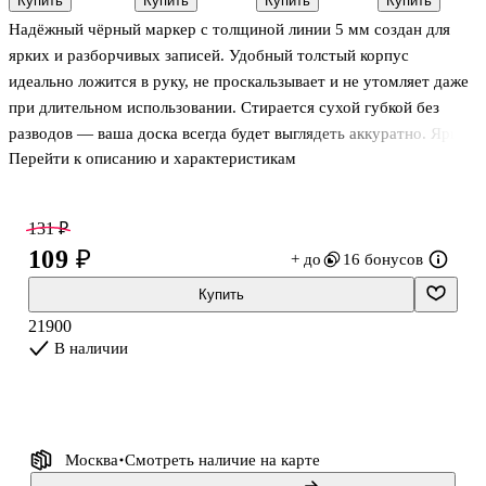
Купить
Купить
Купить
Купить
двухсторонний,
GoodMark, в
мм/2 мм,
мм,
Надёжный чёрный маркер с толщиной линии 5 мм создан для
GoodMark
ассортименте
двусторонний,
GoodMark
GoodMark
ярких и разборчивых записей. Удобный толстый корпус
идеально ложится в руку, не проскальзывает и не утомляет даже
при длительном использовании. Стирается сухой губкой без
разводов — ваша доска всегда будет выглядеть аккуратно. Яркий
Перейти к описанию и характеристикам
пигментный чернильный стержень обеспечивает насыщенный
цвет, который не бледнеет со временем. Прекрасно подходит для
офиса, учебных занятий и творческих проектов.
131 ₽
109 ₽
+ до
16 бонусов
GoodMark — бренд Читай-города, где каждая деталь продумана
профессионалами для вашего удобства.
Купить
21900
В наличии
Москва
Смотреть наличие
на карте