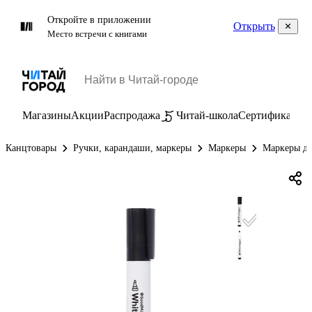
Откройте в приложении
Открыть
Место встречи с книгами
Магазины
Акции
Распродажа
Читай-школа
Сертификаты
П
Канцтовары
Ручки, карандаши, маркеры
Маркеры
Маркеры дл