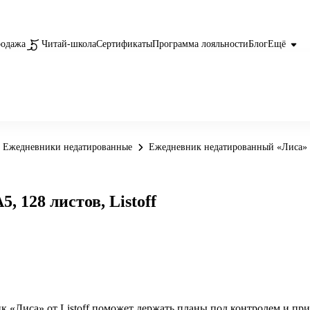
родажа
Читай-школа
Сертификаты
Программа лояльности
Блог
Ещё
Ежедневники недатированные
Ежедневник недатированный «Лиса» А5
 128 листов, Listoff
 «Лиса» от Listoff поможет держать планы под контролем и при