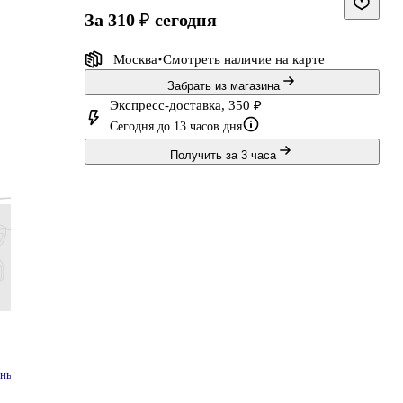
за 310 ₽
сегодня
Москва
Смотреть наличие
на карте
Забрать из магазина
,
Экспресс-доставка, 350 ₽
Сегодня до 13 часов дня
Получить за 3 часа
179 ₽
107 ₽
143 ₽
203 ₽
149 ₽
89 ₽
119 ₽
169 ₽
Акварельные
Точилка 2
Шариковая
Конверт
тный
краски 12
отверстия,
ручка синяя
денег
цветов,
пластик,
автоматическая
"Красны
Купить
Купить
Купить
Купит