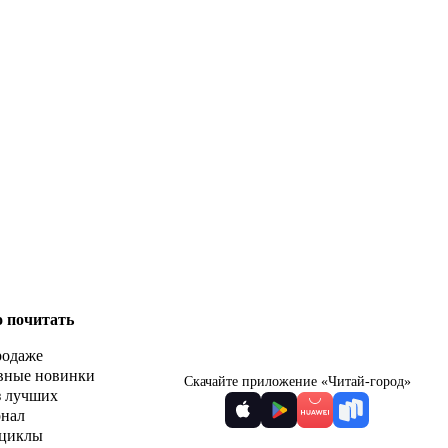
о почитать
родаже
вные новинки
Скачайте приложение «Читай-город»
з лучших
рнал
циклы