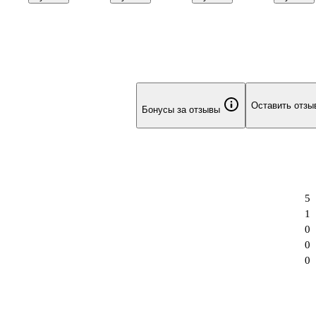
,
чёрный 1-2 мм,
цветов, 20 мл,
BPGP-10R-F (L),
двухсторо
Crown
Луч
Pilot
GoodMark
Оставить отзы
Бонусы за отзывы
5
1
0
0
0