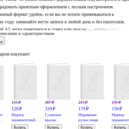
 радовать приятным оформлением с лесным настроением.
нный формат удобен, если вы не хотите привязываться к
у году: начинайте вести записи в любой день и без пропусков.
й А5 легко помещается в сумку или рюкзак — удобно для учёбы
описанию и характеристикам
ичных дел. Твёрдая обложка из ламинированного картона с
ва
поверхностью защищает страницы, а офсетная бумага подходит
, списков и задач.
варом покупают
155 ₽
407 ₽
215 ₽
191 ₽
129 ₽
339 ₽
179 ₽
159 ₽
рт
Маркер
Гуашевые
Шариковая
Маркер
перманентный
краски
ручка синяя
перманен
, в
«Multi Marker»
«Классика» 6
автоматическая,
чёрный,
Купить
Купить
Купить
Купить