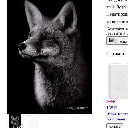
этом будет
Недатирова
конкретном
Компактны
Перейти к 
работы и л
3 отзы
глянцевой 
для заметок
С этим то
162 ₽
135 ₽
Папка -конве
А6 на кнопке
вертикальный
Купить