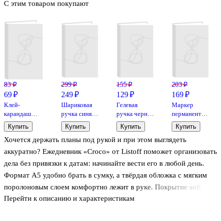
С этим товаром покупают
83 ₽
299 ₽
155 ₽
203 ₽
69 ₽
249 ₽
129 ₽
169 ₽
Клей-
Шариковая
Гелевая
Маркер
карандаш
ручка синяя
ручка черная
перманентный
GoodMark, 15
0,7 мм,
0,5 мм,
белый 1 мм,
Купить
Купить
Купить
Купить
г
Severe, Erich
Superior,
Goodmark
Хочется держать планы под рукой и при этом выглядеть
Krause
Schiller
аккуратно? Ежедневник «Croco» от Listoff поможет организовать
дела без привязки к датам: начинайте вести его в любой день.
Формат А5 удобно брать в сумку, а твёрдая обложка с мягким
поролоновым слоем комфортно лежит в руке. Покрытие soft
Перейти к описанию и характеристикам
touch и тиснение фольгой добавляют выразительный акцент, а
кроко-фактура делает поверхность практичной. Офсетная бумага