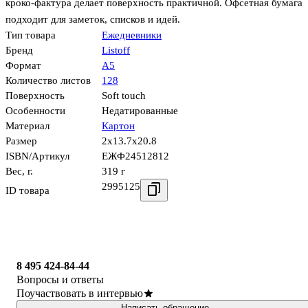
кроко-фактура делает поверхность практичной. Офсетная бумага
подходит для заметок, списков и идей.
Тип товара
Ежедневники
Бренд
Listoff
Формат
А5
Количество листов
128
Поверхность
Soft touch
Особенности
Недатированные
Материал
Картон
Размер
2x13.7x20.8
ISBN/Артикул
ЕЖФ24512812
Вес, г.
319 г
2995125
ID товара
8 495 424-84-44
Вопросы и ответы
Поучаствовать в интервью
Написать обращение