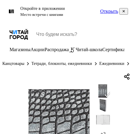
Откройте в приложении
Открыть
Место встречи с книгами
Магазины
Акции
Распродажа
Читай-школа
Сертификаты
П
Канцтовары
Тетради, блокноты, ежедневники
Ежедневники
Е
+2