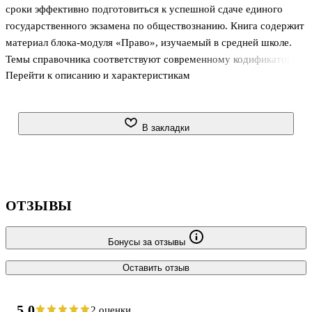
сроки эффективно подготовиться к успешной сдаче единого
государственного экзамена по обществознанию. Книга содержит
материал блока-модуля «Право», изучаемый в средней школе.
Темы справочника соответствуют современному кодификатору
Перейти к описанию и характеристикам
элементов содержания по данному разделу предмета, на основе
которого формируются контрольные измерительные материалы
(КИМ) ЕГЭ.
Содержание пособия представлено в компактной и наглядной
В закладки
форме – в виде структурно-логических схем и таблиц, что
обеспечивает глубокое освоение учебного материала и
значительно облегчает его запоминание. Тренировочные задания
и ответы к ним помогут оценить уровень подготовки к
ОТЗЫВЫ
Бонусы за отзывы
Оставить отзыв
5.0
2 оценки