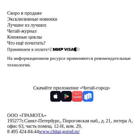
Скоро в продаже
Эксклюзивные новинки
Лучшие из лучших
Читай-журнал
Книжные циклы
Что ещё почитать?
Принимаем к оплате
На информационном ресурсе применяются
рекомендательные
технологии
.
Скачайте приложение «Читай-город»
ООО «ГРАМОТА»
195277
г.Санкт-Петербург,
,
Пироговская наб., д. 21, литера А,
офис 63, часть помещ. 12-Н, ком. 29
,
8 495 424-84-44
www.chitai-gorod.ru/