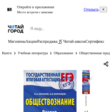
Откройте в приложении
Открыть
Место встречи с книгами
Магазины
Акции
Распродажа
Читай-школа
Сертификаты
П
Книги
Учебная литература
Образование
Общественные предм
+1