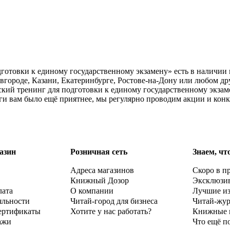
отовки к единому государственному экзамену» есть в наличии 
городе, Казани, Екатеринбурге, Ростове-на-Дону или любом др
кий тренинг для подготовки к единому государственному экзаме
ги вам было ещё приятнее, мы регулярно проводим акции и кон
азин
Розничная сеть
Знаем, чт
Адреса магазинов
Скоро в п
Книжный Дозор
Эксклюзи
лата
О компании
Лучшие и
яльности
Читай-город для бизнеса
Читай-жу
ертификаты
Хотите у нас работать?
Книжные 
ажи
Что ещё п