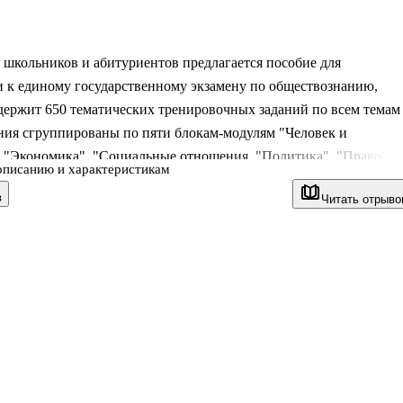
школьников и абитуриентов предлагается пособие для
и к единому государственному экзамену по обществознанию,
держит 650 тематических тренировочных заданий по всем темам
ния сгруппированы по пяти блокам-модулям "Человек и
, "Экономика", "Социальные отношения, "Политика", "Право",
описанию и характеристикам
ым в соответствии со структурой экзаменационной
в
Читать отрыво
ачительный по объёму банк экзаменационных заданий разных
овней сложности позволяет акцентировать внимание на
и работы с ними, что облегчит приобретение необходимых умен
В конце книги даны ответы или их основное содержание на все
вторы книги — Пётр Анатольевич Баранов,