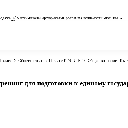
родажа
Читай-школа
Сертификаты
Программа лояльности
Блог
Ещё
 класс
Обществознание 11 класс ЕГЭ
ЕГЭ. Обществознание. Темат
ренинг для подготовки к единому госуд