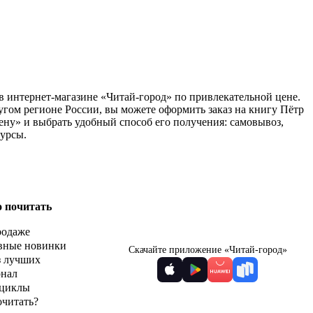
в интернет-магазине «Читай-город» по привлекательной цене.
угом регионе России, вы можете оформить заказ на книгу Пётр
ну» и выбрать удобный способ его получения: самовывоз,
курсы.
о почитать
родаже
вные новинки
Скачайте приложение «Читай-город»
з лучших
рнал
циклы
очитать?