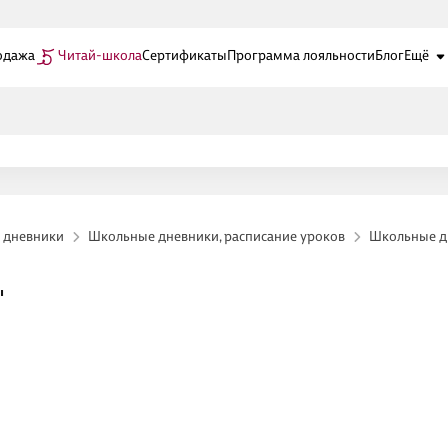
одажа
Читай-школа
Сертификаты
Программа лояльности
Блог
Ещё
 дневники
Школьные дневники, расписание уроков
Школьные д
"