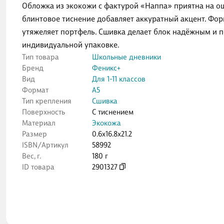
Обложка из экокожи с фактурой «Наппа» приятна на о
блинтовое тиснение добавляет аккуратный акцент. Форм
утяжеляет портфель. Сшивка делает блок надёжным и п
индивидуальной упаковке.
Тип товара
Школьные дневники
Бренд
Феникс+
Вид
Для 1-11 классов
Формат
А5
Тип крепления
Сшивка
Поверхность
С тиснением
Материал
Экокожа
Размер
0.6x16.8x21.2
ISBN/Артикул
58992
Вес, г.
180 г
ID товара
2901327