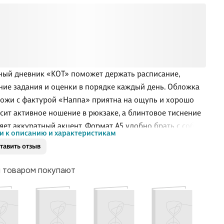
ый дневник «КОТ» поможет держать расписание,
ие задания и оценки в порядке каждый день. Обложка
кожи с фактурой «Наппа» приятна на ощупь и хорошо
сит активное ношение в рюкзаке, а блинтовое тиснение
яет аккуратный акцент. Формат А5 удобно брать с собой,
и к описанию и характеристикам
 переплёт не утяжеляет портфель. Сшивка делает блок
тавить отзыв
ым и позволяет дневнику раскрываться ровно.
ляется в индивидуальной упаковке.
м товаром покупают