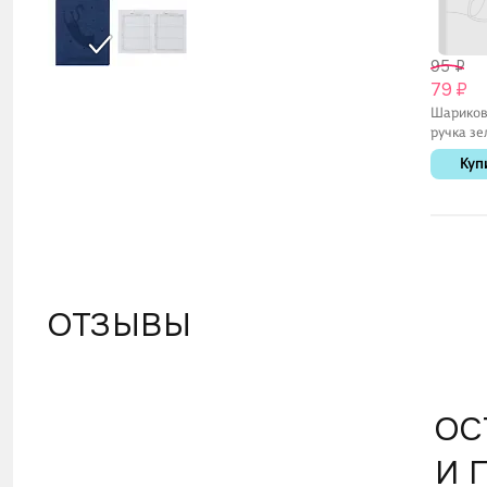
95 ₽
79 ₽
Шарико
ручка зе
0,7 мм, O
Куп
Schiller
ОТЗЫВЫ
ОС
И 