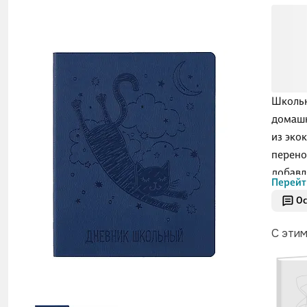
Школьн
домашн
из эко
перено
добавл
Перейт
мягкий
Ос
надёжн
Постав
С эти