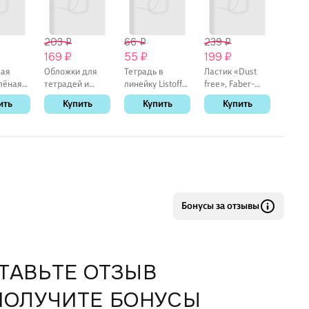
203 ₽
66 ₽
239 ₽
107 
169 ₽
55 ₽
199 ₽
89 ₽
вая
Обложки для
Тетрадь в
Ластик «Dust
Линейк
лёная
тетрадей и
линейку Listoff
free», Faber-
акрил
rdinary,
дневников, 100
«Классическая
Castell
трехг
ить
Купить
Купить
Купить
К
мкм, 210х350
серия» в
ассор
мм, Топ-Спин, 10
ассортименте,
штук
18 листов
Бонусы за отзывы
ТАВЬТЕ ОТЗЫВ
ПОЛУЧИТЕ БОНУСЫ