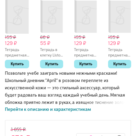
155 ₽
66 ₽
155 ₽
155 ₽
129 ₽
55 ₽
129 ₽
129 ₽
Тетрадь
Тетрадь в
Тетрадь
Тетрадь
предметная
клетку Listoff
предметная
предметная
«Shades.
«Классическая
«Shades.
«Shades.
Купить
Купить
Купить
Купить
История» 48
серия» в
Английский
Литература»
листов в
ассортименте,
язык» 48
48 листов в
Позвольте учебе заиграть новыми нежными красками!
клетку, со
18 листов
листов в
линейку, со
Школьный дневник "April" в розовом переплете из
справочными
клетку, со
справочными
искусственной кожи — это стильный аксессуар, который
материалами
справочными
материалами
- Listoff
материалами
- Listoff
будет радовать ваш взгляд каждый учебный день. Мягкая
- Listoff
обложка приятно лежит в руках, а изящное тиснение золотой
Перейти к описанию и характеристикам
фольгой придает дневнику особый шарм и элегантность.
Надежное шелковое ляссе поможет быстро найти нужную
неделю. С этим дневником будет приятно вносить
1 055 ₽
расписание и записывать задания!