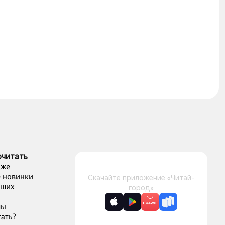
очитать
аже
 новинки
Скачайте приложение «Читай-
чших
город»
лы
ать?