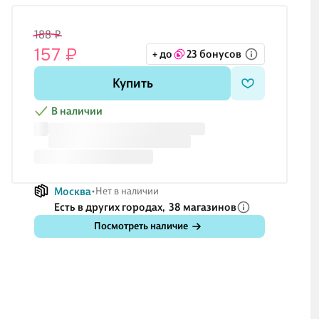
188 ₽
157 ₽
+ до
23 бонусов
Купить
В наличии
Москва
Нет в наличии
Есть в других городах,
38 магазинов
Посмотреть наличие
95 ₽
131 ₽
95 ₽
38
79 ₽
109 ₽
79 ₽
31
ндаш
Карандаш
Гелевая ручка
Линейка 15 см
Пла