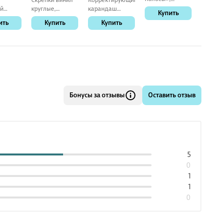
Sunbaby, в
й
круглые,
карандаш
черно
Купить
ассортименте
, для
GoodMark, 28
GoodMark, 8 мл,
сегме
ить
Купить
Купить
К
и
мм, 100 штук, в
металлический
«Diam
ассортименте
наконечник
в асс
 Unnika
Бонусы за отзывы
Оставить отзыв
5
0
1
1
0