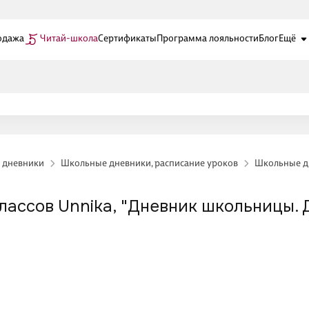
одажа
Читай-школа
Сертификаты
Программа лояльности
Блог
Ещё
 дневники
Школьные дневники, расписание уроков
Школьные д
ассов Unnika, "Дневник школьницы. Д