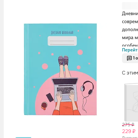
Дневни
соврем
дополн
мира м
особен
Перейт
бумаги
1 
записе
об усп
С эти
дополн
ученик
на обл
перлам
сочета
275 ₽
229 ₽
Дневник