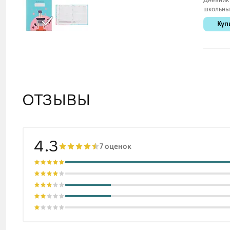
школьны
«Белый»
Куп
средних 
старших
классов,
ОТЗЫВЫ
4.3
7 оценок