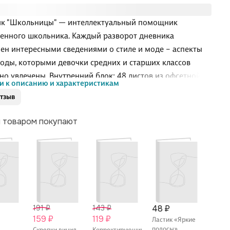
к "Школьницы" — интеллектуальный помощник
енного школьника. Каждый разворот дневника
ен интересными сведениями о стиле и моде – аспекты
оды, которыми девочки средних и старших классов
но увлечены. Внутренний блок: 48 листов из офсетной
и к описанию и характеристикам
 (60гр/м) и 2-х красочной печатью, комфортная сетка для
отзыв
й домашнего задания, фиксирования оценок, сведения
еваемости (20 предметов) и справочный материал, на
м товаром покупают
ительных листах. Рекомендовано к использованию
ами средних и старших классов. Оригинальный дизайн
ожке дополнен выборочным лаком с нежными
утровыми блестками. Практичная, твердая обложка в
нии с матовой пленкой позволит до конц
191 ₽
143 ₽
48 ₽
72 ₽
159 ₽
119 ₽
60 ₽
Ластик «Яркие
полосы»,
Скрепки винил
Корректирующий
Кара