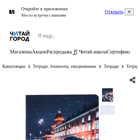
Откройте в приложении
Открыть
Место встречи с книгами
Магазины
Акции
Распродажа
Читай-школа
Сертификаты
П
Канцтовары
Тетради, блокноты, ежедневники
Тетради
Тетрад