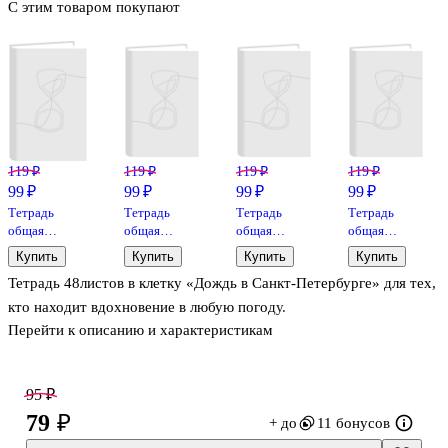
С этим товаром покупают
119 ₽
119 ₽
119 ₽
119 ₽
99 ₽
99 ₽
99 ₽
99 ₽
Тетрадь
Тетрадь
Тетрадь
Тетрадь
общая
общая
общая
общая
«Ночной
«Закат на
«Исаакиевский
«Дворцовая
Купить
Купить
Купить
Купить
Санкт-
Неве», 48
собор.
площадь.
Тетрадь 48листов в клетку «Дождь в Санкт-Петербурге» для тех,
Петербург»,
листов в
Зима», 48
Ночь», 48
48 листов в
клетку, А5 -
листов в
листов в
кто находит вдохновение в любую погоду.
клетку, А5 -
Знаковые
клетку, А5 -
клетку, А5 -
Перейти к описанию и характеристикам
Знаковые
сувениры
Знаковые
Знаковые
сувениры
сувениры
сувениры
95 ₽
79 ₽
+ до
11 бонусов