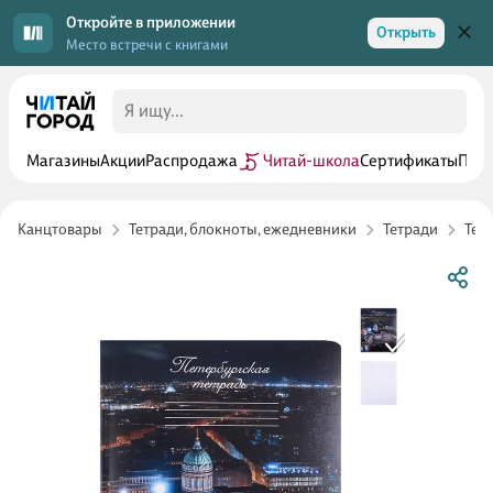
Откройте в приложении
Открыть
Место встречи с книгами
Магазины
Акции
Распродажа
Читай-школа
Сертификаты
Прог
Канцтовары
Тетради, блокноты, ежедневники
Тетради
Тет