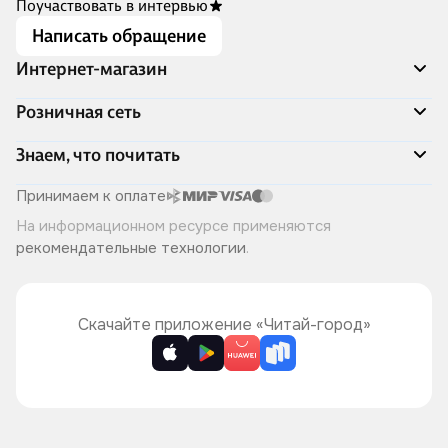
Поучаствовать в интервью
Написать обращение
Интернет-магазин
Акции
Розничная сеть
Распродажа
Доставка и оплата
Адреса магазинов
Знаем, что почитать
Программа лояльности
Книжный Дозор
Подарочные сертификаты
О компании
Скоро в продаже
Принимаем к оплате
Правила продажи
Читай-город для бизнеса
Эксклюзивные новинки
На информационном ресурсе применяются
Политика конфиденциальности
Хотите у нас работать?
Лучшие из лучших
рекомендательные технологии
.
Читай-журнал
Книжные циклы
Что ещё почитать?
Скачайте приложение «Читай-город»