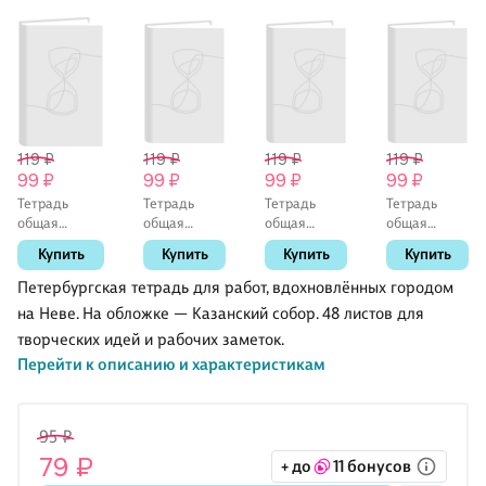
119 ₽
119 ₽
119 ₽
119 ₽
99 ₽
99 ₽
99 ₽
99 ₽
Тетрадь
Тетрадь
Тетрадь
Тетрадь
общая
общая
общая
общая
«Закат на
«Исаакиевский
«Дворцовая
«Ночной
Купить
Купить
Купить
Купить
Неве», 48
собор.
площадь.
Санкт-
листов в
Зима», 48
Ночь», 48
Петербург»,
Петербургская тетрадь для работ, вдохновлённых городом
клетку, А5 -
листов в
листов в
48 листов в
на Неве. На обложке — Казанский собор. 48 листов для
Знаковые
клетку, А5 -
клетку, А5 -
клетку, А5 -
творческих идей и рабочих заметок.
сувениры
Знаковые
Знаковые
Знаковые
сувениры
сувениры
сувениры
Перейти к описанию и характеристикам
95 ₽
79 ₽
+ до
11 бонусов