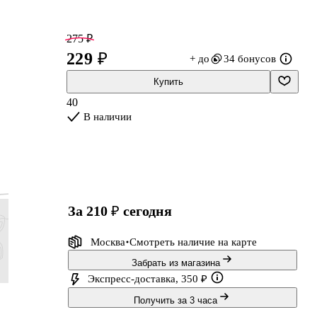
275 ₽
229 ₽
+ до
34 бонусов
Купить
40
В наличии
с
за 210 ₽
сегодня
Москва
Смотреть наличие
на карте
Забрать из магазина
Экспресс-доставка, 350 ₽
359 ₽
708 ₽
1 548 ₽
449 ₽
Получить за 3 часа
299 ₽
590 ₽
1 290 
Скетчбук.