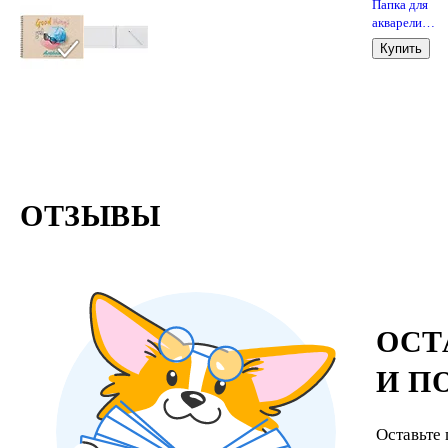
Папка для
акварели
«Флора», А4,
Купить
листов
ОТЗЫВЫ
ОСТ
И П
Оставьте 