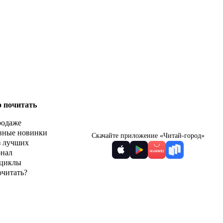
о почитать
родаже
вные новинки
Скачайте приложение «Читай-город»
з лучших
рнал
циклы
очитать?