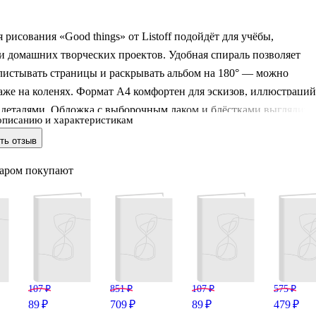
 рисования «Good things» от Listoff подойдёт для учёбы,
и домашних творческих проектов. Удобная спираль позволяет
листывать страницы и раскрывать альбом на 180° — можно
аже на коленях. Формат А4 комфортен для эскизов, иллюстраций
 деталями. Обложка с выборочным лаком и блёстками выглядит
описанию и характеристикам
и добавляет немного настроения, поэтому альбом приятно брать 
ть отзыв
олу, колледж или на занятия в студии.
варом покупают
107 ₽
851 ₽
107 ₽
575 ₽
89 ₽
709 ₽
89 ₽
479 ₽