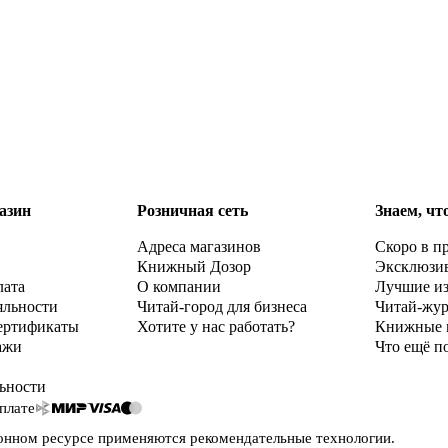
азин
Розничная сеть
Знаем, чт
Адреса магазинов
Скоро в п
Книжный Дозор
Эксклюзи
лата
О компании
Лучшие и
яльности
Читай-город для бизнеса
Читай-жу
ертификаты
Хотите у нас работать?
Книжные 
ажи
Что ещё п
ьности
плате
онном ресурсе применяются
рекомендательные технологии
.