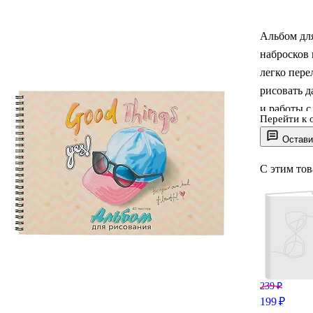
Альбом для
набросков 
легко пере
рисовать д
и работы с
Перейти к 
аккуратно 
Остави
собой в шк
С этим то
239 ₽
199 ₽