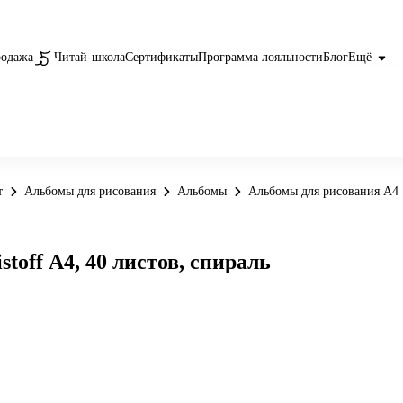
родажа
Читай-школа
Сертификаты
Программа лояльности
Блог
Ещё
т
Альбомы для рисования
Альбомы
Альбомы для рисования А4
toff А4, 40 листов, спираль