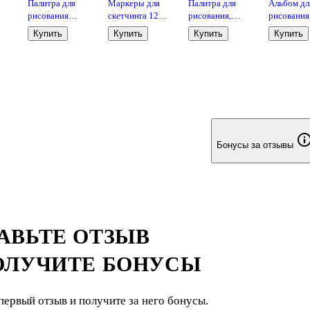
Палитра для
Маркеры для
Палитра для
Альбом дл
рисования
скетчинга 12
рисования,
рисования
 10
«Неон»,
цветов,
овальная, белая,
Привидени
Купить
Купить
Купить
Купить
овальная, Проф-
двусторонние,
Рисовашка
А4, 40 лис
Пресс
линер/кисть, Art
спираль
idea
Бонусы за отзывы
АВЬТЕ ОТЗЫВ
ОЛУЧИТЕ БОНУСЫ
первый отзыв и получите за него бонусы.