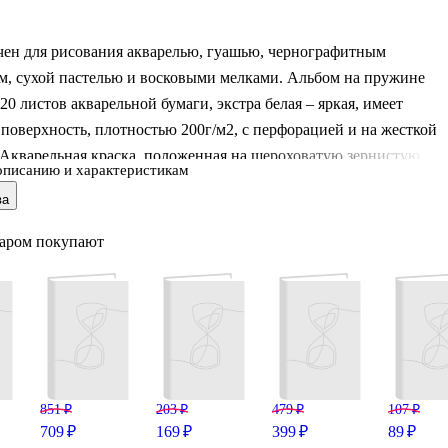
чен для рисования акварелью, гуашью, чернографитным
м, сухой пастелью и восковыми мелками. Альбом на пружине
 20 листов акварельной бумаги, экстра белая – яркая, имеет
поверхность, плотностью 200г/м2, с перфорацией и на жесткой
 Акварельная краска, положенная на шероховатую зернистую
описанию и характеристикам
ь, на освещенной стороне выпуклости смотрится светлее и ярче,
ва
 – темнее и меняет оттенок. Чередование светотеней на зернист
дает игру цвета. Бумага подходит для размыва и большого ровно
варом покупают
 краски, а также выдерживает многочисленные подправки и
астиком.
851 ₽
203 ₽
479 ₽
107 ₽
709 ₽
169 ₽
399 ₽
89 ₽