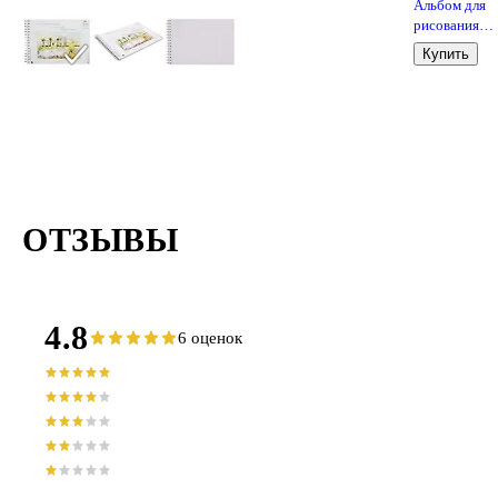
Альбом для
рисования
«Петербургс
Купить
тайны» Лили
Холдинг А5, 
листов, спир
ОТЗЫВЫ
4.8
6 оценок