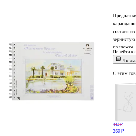
Предназна
карандашо
состоит из
зернистую 
подложке.
Перейти к 
поверхност
4 отзы
углублении
бумаге соз
С этим то
нанесения
стирания л
443 ₽
369 ₽