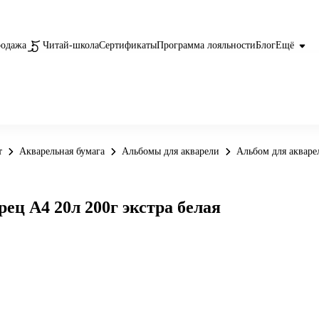
родажа
Читай-школа
Сертификаты
Программа лояльности
Блог
Ещё
т
Акварельная бумага
Альбомы для акварели
Альбом для акваре
ец А4 20л 200г экстра белая