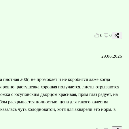
0
0
29.06.2026
а плотная 200г, не промокает и не коробится даже когда
я ровно, растушевка хорошая получается. листы отрываются
ложка с юсуповским дворцом красивая, прям глаз радует, на
бом раскрывается полностью. цена для такого качества
казалась чуть холодноватой, хотя для акварели это норм. в