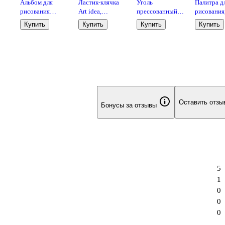
Альбом для
Ластик-клячка
Уголь
Палитра д
рисования
Art idea,
прессованный,
рисования
кие
«Петербургские
художественный,
10 штук
овальная, 
Купить
Купить
Купить
Купить
я
тайны» Лилия
для карандашей,
Рисовашк
40
Холдинг А4, 40
угля, пастели
аль
листов, спираль
Оставить отзы
Бонусы за отзывы
5
1
0
0
0