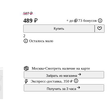
587 ₽
489 ₽
+ до
73 бонусов
Купить
2
Осталось мало
 в
ой
го
Москва
Смотреть наличие
на карте
Забрать из магазина
Экспресс-доставка, 350 ₽
Получить за 3 часа
863 ₽
599 ₽
506 ₽
1 439 ₽
719 ₽
499 ₽
422 ₽
1 199 