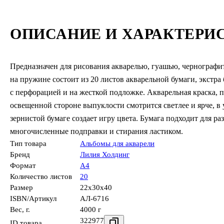
ОПИСАНИЕ И ХАРАКТЕРИ
Предназначен для рисования акварелью, гуашью, чернограф
на пружине состоит из 20 листов акварельной бумаги, экстра 
с перфорацией и на жесткой подложке. Акварельная краска, 
освещенной стороне выпуклости смотрится светлее и ярче, в 
зернистой бумаге создает игру цвета. Бумага подходит для р
многочисленные подправки и стирания ластиком.
Тип товара
Альбомы для акварели
Бренд
Лилия Холдинг
Формат
А4
Количество листов
20
Размер
22x30x40
ISBN/Артикул
АЛ-6716
Вес, г.
4000 г
322977
ID товара