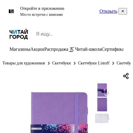
Откройте в приложении
Открыть
Место встречи с книгами
Магазины
Акции
Распродажа
Читай-школа
Сертификаты
П
Товары для художников
Скетчбуки
Скетчбуки Listoff
Скетчбук