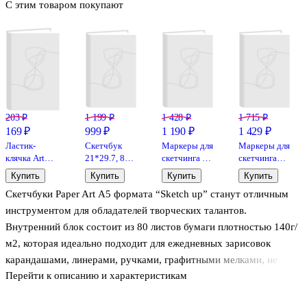
С этим товаром покупают
203 ₽
1 199 ₽
1 428 ₽
1 715 ₽
169 ₽
999 ₽
1 190 ₽
1 429 ₽
Ластик-
Скетчбук
Маркеры для
Маркеры для
клячка Art
21*29.7, 80
скетчинга 24
скетчинга
idea,
листов
цвета,
двухсторонние
Купить
Купить
Купить
Купить
художественный,
"Sketchmarker"
двусторонние
Fenix-Art, 24
Скетчбуки Paper Art А5 формата “Sketch up” станут отличным
для
черный,
линер/кисть,
цвета
карандашей,
нелинованный,
Art idea
инструментом для обладателей творческих талантов.
угля, пастели
140г/м2,
Внутренний блок состоит из 80 листов бумаги плотностью 140г/
слоновая
м2, которая идеально подходит для ежедневных зарисовок
кость
карандашами, линерами, ручками, графитными мелками, не
Перейти к описанию и характеристикам
спиртовыми маркерами, а также для коллажирования. Творите
каждый день со скетчбуками от Paper Art!