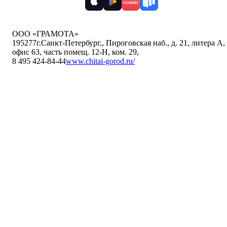
ООО «ГРАМОТА»
195277
г.Санкт-Петербург,
,
Пироговская наб., д. 21, литера А,
офис 63, часть помещ. 12-Н, ком. 29
,
8 495 424-84-44
www.chitai-gorod.ru/