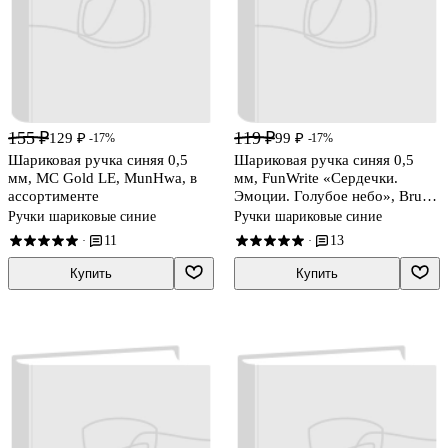
155 ₽
119 ₽
129 ₽
99 ₽
-17%
-17%
Шариковая ручка синяя 0,5
Шариковая ручка синяя 0,5
мм, MC Gold LE, MunHwa, в
мм, FunWrite «Сердечки.
ассортименте
Эмоции. Голубое небо», Bruno
Visconti
Ручки шариковые синие
Ручки шариковые синие
11
13
·
·
Купить
Купить