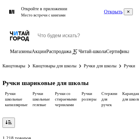
Откройте в приложении
Открыть
Место встречи с книгами
Магазины
Акции
Распродажа
Читай-школа
Сертификаты
П
Канцтовары
Канцтовары для школы
Ручки для школы
Ручки 
Ручки шариковые для школы
Ручки
Ручки
Ручки со
Ручки
Стержни
Каранда
школьные
школьные
стираемыми
роллеры
для
для школ
капиллярные
гелевые
чернилами
ручек
1 218 товаров