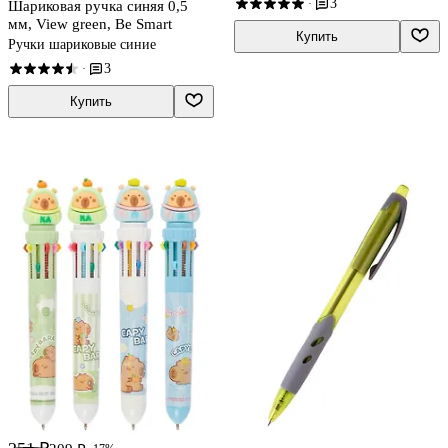
3
·
Шариковая ручка синяя 0,5
мм, View green, Be Smart
Купить
Ручки шариковые синие
3
·
Купить