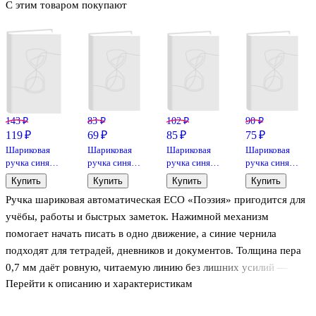
С этим товаром покупают
143 ₽
83 ₽
102 ₽
90 ₽
119 ₽
69 ₽
85 ₽
75 ₽
Шариковая
Шариковая
Шариковая
Шариковая
ручка синяя
ручка синяя
ручка синяя
ручка синяя
автоматическая
0,5 мм,
автоматическая,
автоматическая
Купить
Купить
Купить
Купить
0,7 мм,
Matte,
«Shark area»
0,7 мм, Sweet
Ручка шариковая автоматическая ECO «Поэзия» пригодится для
Radiance,
Schiller
love, Erich
Berlingo, в
Krause
учёбы, работы и быстрых заметок. Нажимной механизм
ассортименте
помогает начать писать в одно движение, а синие чернила
подходят для тетрадей, дневников и документов. Толщина пера
0,7 мм даёт ровную, читаемую линию без лишних усилий —
Перейти к описанию и характеристикам
писать получается легко и аккуратно. Обратите внимание: товар
продаётся в ассортименте, выбор конкретного оформления