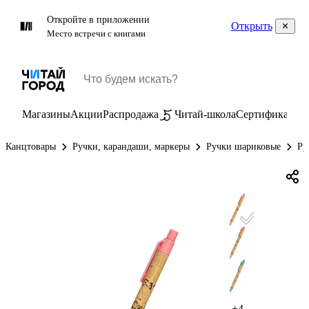
Откройте в приложении
Открыть
Место встречи с книгами
Магазины
Акции
Распродажа
Читай-школа
Сертификаты
П
Канцтовары
Ручки, карандаши, маркеры
Ручки шариковые
Ру
+4