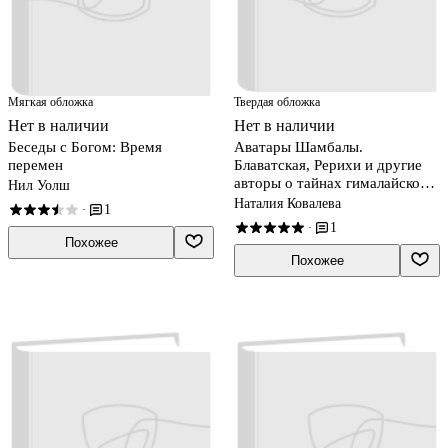
Мягкая обложка
Твердая обложка
Нет в наличии
Нет в наличии
Беседы с Богом: Время
Аватары Шамбалы.
перемен
Блаватская, Рерихи и другие
авторы о тайнах гималайского
Нил Уолш
братства
Наталия Ковалева
1
·
1
·
Похожее
Похожее