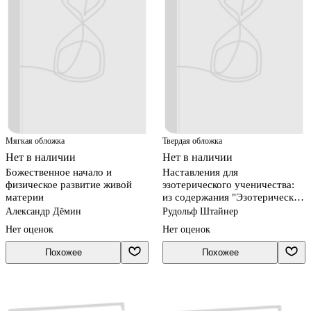
Мягкая обложка
Твердая обложка
Нет в наличии
Нет в наличии
Божественное начало и
Наставления для
физическое развитие живой
эзотерического ученичества:
материи
из содержания "Эзотерической
школы"
Александр Дёмин
Рудольф Штайнер
Нет оценок
Нет оценок
Похожее
Похожее