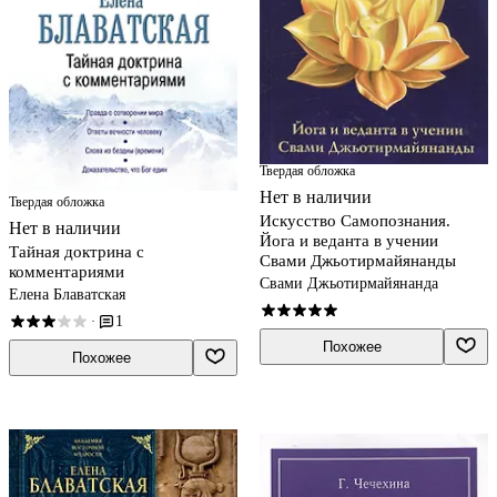
Твердая обложка
Нет в наличии
Твердая обложка
Искусство Самопознания.
Нет в наличии
Йога и веданта в учении
Тайная доктрина с
Свами Джьотирмайянанды
комментариями
Свами Джьотирмайянанда
Елена Блаватская
1
·
Похожее
Похожее