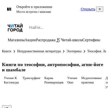
Откройте в приложении
Открыть
Место встречи с книгами
Магазины
Акции
Распродажа
Читай-школа
Сертификаты
П
Книги
Нехудожественная литература
Эзотерика
Теософия. Ан
Книги по теософии, антропософии, агни-йоге
и шамбале
Учение К.
Трансерфинг
Карма.
Учение
Медитативные
Д
Кастанеды
Реинкарнация
Ошо
практики
э
у