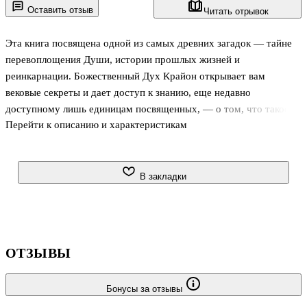
Оставить отзыв
Читать отрывок
Эта книга посвящена одной из самых древних загадок — тайне
перевоплощения Души, истории прошлых жизней и
реинкарнации. Божественный Дух Крайон открывает вам
вековые секреты и дает доступ к знанию, еще недавно
доступному лишь единицам посвященных, — о том, что такое
Перейти к описанию и характеристикам
Хроники Акаши и как с ними взаимодействовать. Пришла пора
нам самим начать управлять теми процессами своей жизни,
которые прежде казались неподвластными нашей воле. Пришла
пора стать свободнее, скинуть с себя груз кармической
В закладки
предопределенности, устранить идущие из прошлого
нежелательные влияния и усилить то, что может пойти нам во
благо.
ОТЗЫВЫ
Бонусы за отзывы