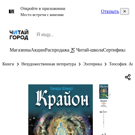
Откройте в приложении
Открыть
Место встречи с книгами
Магазины
Акции
Распродажа
Читай-школа
Сертификаты
П
Книги
Нехудожественная литература
Эзотерика
Теософия. Ан
+1