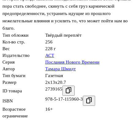
пора стать свободнее, скинуть с себя груз кармической
предопределенности, устранить идущие из прошлого
нежелательные влияния и усилить то, что может пойти нам во
благо.
Тип обложки
Твёрдый переплёт
Кол-во стр.
256
Вес
228 г
Издательство
АСТ
Серия
Послания Нового Времени
Автор
Тамара Шмидт
Тип бумаги
Газетная
Размер
2x13x20.7
2739165
ID товара
978-5-17-115960-3
ISBN
Возрастное
16+
ограничение