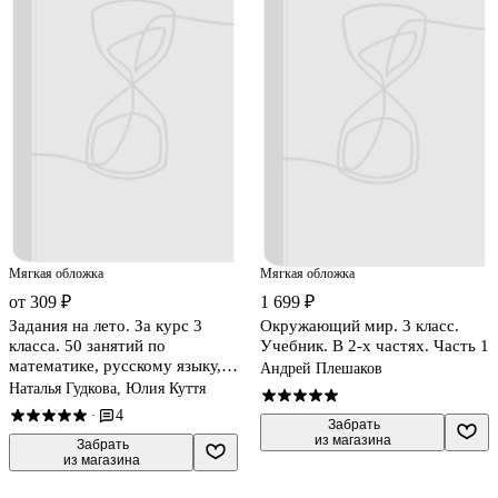
Мягкая обложка
Мягкая обложка
от 309 ₽
1 699 ₽
Задания на лето. За курс 3
Окружающий мир. 3 класс.
класса. 50 занятий по
Учебник. В 2-х частях. Часть 1
математике, русскому языку,
Андрей Плешаков
литературному чтению и
Наталья Гудкова, Юлия Куття
окружающему миру.
4
·
Материалы для самопроверки
 Забрать

из магазина
ко всем заданиям
 Забрать

из магазина