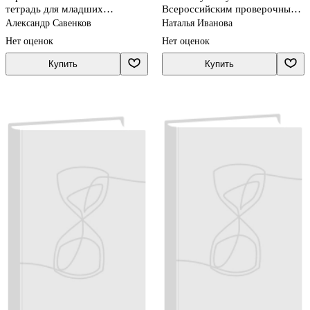
тетрадь для младших
Всероссийским проверочным
школьников 3-4 классы
работам. Рабочая тетрадь
Александр Савенков
Наталья Иванова
Нет оценок
Нет оценок
Купить
Купить