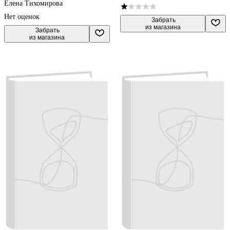
наблюдений. К учебнику А.А.
Елена Тихомирова
Плешакова "Окружающий мир.
Нет оценок
3 класс. В 2-х частях. Часть 2"
 Забрать

из магазина
 Забрать

из магазина