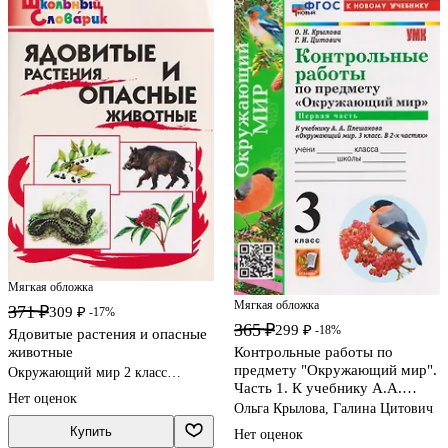
Мягкая обложка
Мягкая обложка
371 ₽
309 ₽
-17%
365 ₽
299 ₽
-18%
Ядовитые растения и опасные
животные
Контрольные работы по
предмету "Окружающий мир".
Окружающий мир 2 класс
Часть 1. К учебнику А.А.
учебные пособия
Нет оценок
Плешакова "Окружающий мир.
Ольга Крылова, Галина Цитович
3 класс. В 2-х частях. Часть 1"
Купить
Нет оценок