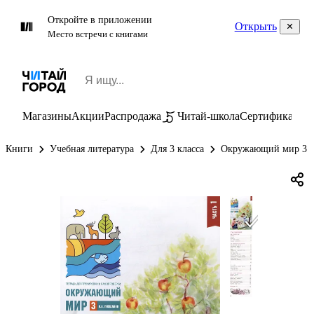
Откройте в приложении
Открыть
Место встречи с книгами
Магазины
Акции
Распродажа
Читай-школа
Сертификаты
П
Книги
Учебная литература
Для 3 класса
Окружающий мир 3 к