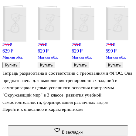
755 ₽
755 ₽
755 ₽
719 ₽
629 ₽
629 ₽
629 ₽
599 ₽
Мягкая обл.
Мягкая обл.
Мягкая обл.
Мягкая обл.
Купить
Купить
Купить
Купить
Тетрадь разработана в соответствии с требованиями ФГОС. Она
предназначена для выполнения тренировочных заданий и
самопроверки с целью успешного освоения программы
"Окружающий мир" в 3 классе, развития учебной
самостоятельности, формирования различных видов
Перейти к описанию и характеристикам
универсальных учебных действий. Тетрадь содержит задания по
всем разделам и темам курса. Может быть использована для
фронтальной, групповой, индивидуальной работы, для работы в
парах.
В закладки