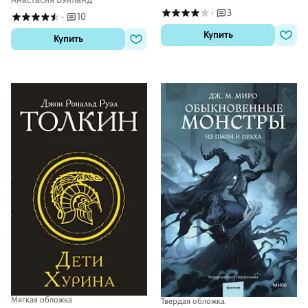
3
·
10
·
Купить
Купить
Мягкая обложка
Твердая обложка