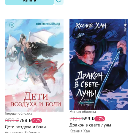
Купить
Мягкая обложка
Твердая обложка
719 ₽
599 ₽
-17%
959 ₽
799 ₽
-17%
Дракон в свете луны
Дети воздуха и боли
Ксения Хан
Анастасия Бэйланд