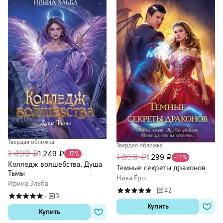
Твердая обложка
Твердая обложка
1 499 ₽
1 249 ₽
-17%
1 559 ₽
1 299 ₽
-17%
Колледж волшебства. Душа
Темные секреты драконов
Тьмы
Ника Ёрш
Ирина Эльба
42
·
3
·
Купить
Купить