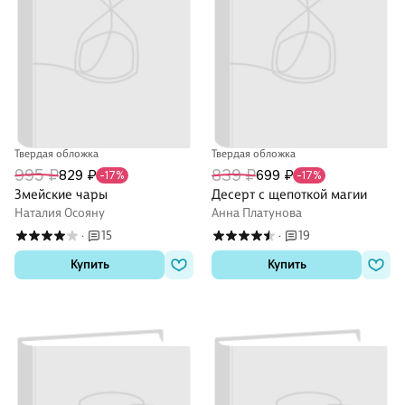
Твердая обложка
Твердая обложка
995 ₽
839 ₽
829 ₽
699 ₽
-17%
-17%
Змейские чары
Десерт с щепоткой магии
Наталия Осояну
Анна Платунова
15
19
·
·
Купить
Купить