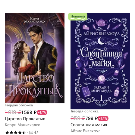
Твердая обложка
Твердая обложка
1 919 ₽
1 599 ₽
-17%
959 ₽
799 ₽
-17%
Царство Проклятых
Спонтанная магия
Керри Манискалко
Айрис Биглхоул
47
·