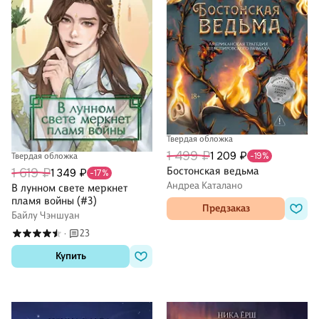
Твердая обложка
1 499 ₽
1 209 ₽
-19%
Твердая обложка
Бостонская ведьма
1 619 ₽
1 349 ₽
-17%
Андреа Каталано
В лунном свете меркнет
пламя войны (#3)
Предзаказ
Байлу Чэншуан
23
·
Купить