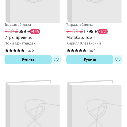
Твердая обложка
Твердая обложка
839 ₽
2 159 ₽
699 ₽
1 799 ₽
-17%
-17%
Игры древних
Матабар. Том 1
Лони Криттенден
Кирилл Клеванский
6
4
·
·
Купить
Купить