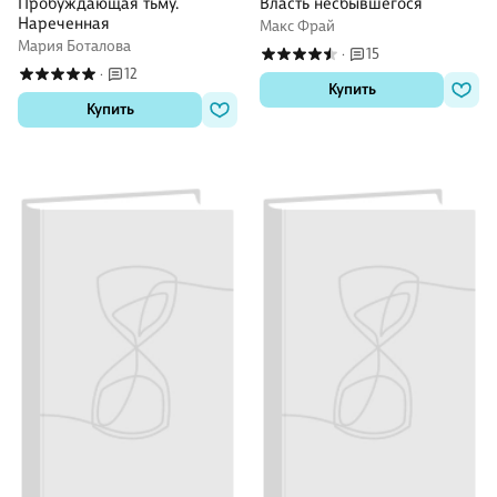
Пробуждающая тьму.
Власть несбывшегося
Нареченная
Макс Фрай
Мария Боталова
15
·
12
·
Купить
Купить