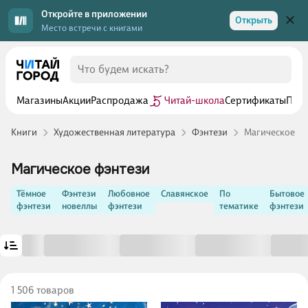
Откройте в приложении
Открыть
Место встречи с книгами
Магазины
Акции
Распродажа
Читай-школа
Сертификаты
Прог
Книги
Художественная литература
Фэнтези
Магическое фэ
Магическое фэнтези
Тёмное
Фэнтези
Любовное
Славянское
По
Бытовое
фэнтези
новеллы
фэнтези
тематике
фэнтези
1 506 товаров