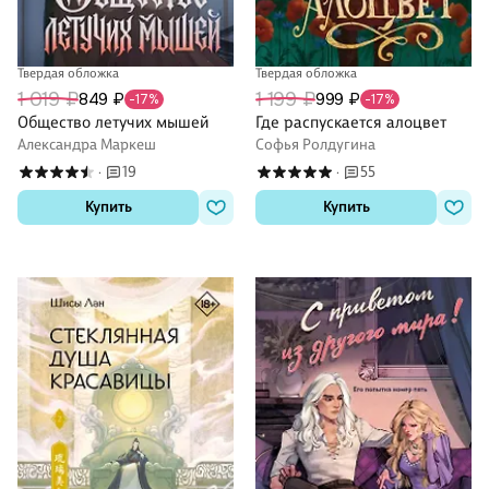
Твердая обложка
Твердая обложка
1 019 ₽
1 199 ₽
849 ₽
999 ₽
-17%
-17%
Общество летучих мышей
Где распускается алоцвет
Александра Маркеш
Софья Ролдугина
19
55
·
·
Купить
Купить