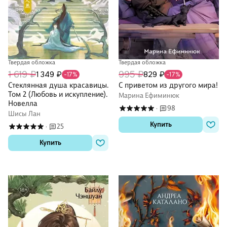
Твердая обложка
Твердая обложка
1 619 ₽
995 ₽
1 349 ₽
829 ₽
-17%
-17%
Стеклянная душа красавицы.
С приветом из другого мира!
Том 2 (Любовь и искупление).
Марина Ефиминюк
Новелла
98
·
Шисы Лан
Купить
25
·
Купить