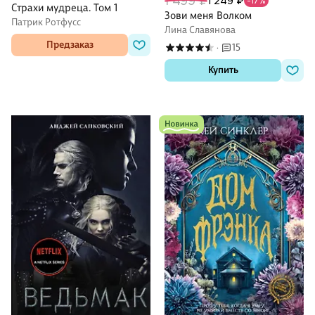
1 499 ₽
1 249 ₽
-17%
Страхи мудреца. Том 1
Зови меня Волком
Патрик Ротфусс
Лина Славянова
Предзаказ
15
·
Купить