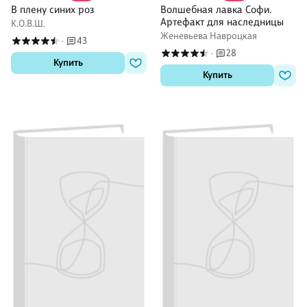
В плену синих роз
Волшебная лавка Софи.
Артефакт для наследницы
К.О.В.Ш.
Женевьева Навроцкая
43
·
28
·
Купить
Купить