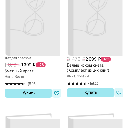
Твердая обложка
3 479 ₽
2 899 ₽
-17%
1 679 ₽
1 399 ₽
-17%
Белые искры снега
(Комплект из 2-х книг)
Змеиный крест
Анна Джейн
Энни Вилкс
22
16
·
·
Купить
Купить