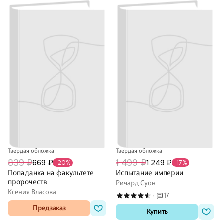
Твердая обложка
Твердая обложка
839 ₽
1 499 ₽
669 ₽
1 249 ₽
-20%
-17%
Попаданка на факультете
Испытание империи
пророчеств
Ричард Суон
Ксения Власова
17
·
Предзаказ
Купить