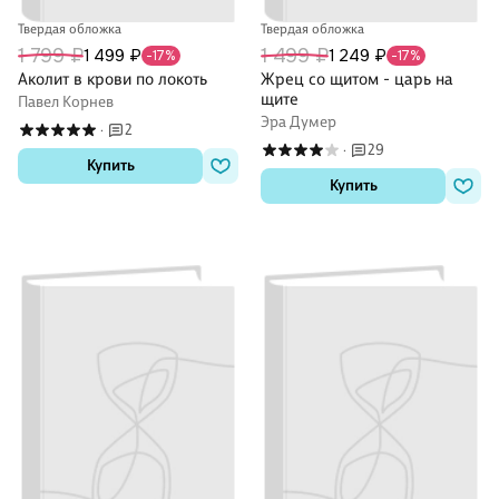
Твердая обложка
Твердая обложка
1 799 ₽
1 499 ₽
1 499 ₽
1 249 ₽
-17%
-17%
Аколит в крови по локоть
Жрец со щитом - царь на
щите
Павел Корнев
Эра Думер
2
·
29
·
Купить
Купить