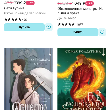
479 ₽
399 ₽
1 259 ₽
1 049 ₽
-17%
-17%
Дети Хурина
Обыкновенные монстры. Из
пыли и праха
Джон Рональд Руэл Толкин
Дж. М. Миро
5
·
9
·
Купить
Купить