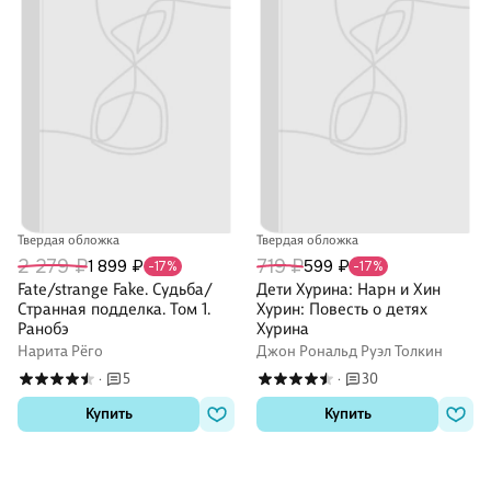
Твердая обложка
Твердая обложка
2 279 ₽
719 ₽
1 899 ₽
599 ₽
-17%
-17%
Fate/strange Fake. Судьба/
Дети Хурина: Нарн и Хин
Странная подделка. Том 1.
Хурин: Повесть о детях
Ранобэ
Хурина
Нарита Рёго
Джон Рональд Руэл Толкин
5
30
·
·
Купить
Купить