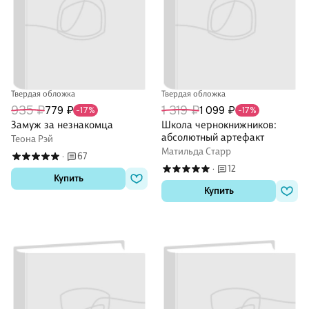
Твердая обложка
Твердая обложка
935 ₽
1 319 ₽
779 ₽
1 099 ₽
-17%
-17%
Замуж за незнакомца
Школа чернокнижников:
абсолютный артефакт
Теона Рэй
Матильда Старр
67
·
12
·
Купить
Купить