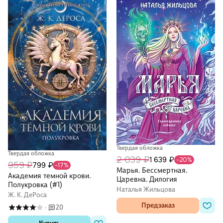
Твердая обложка
Твердая обложка
2 039 ₽
1 639 ₽
-20%
959 ₽
799 ₽
-17%
Марья. Бессмертная.
Академия темной крови.
Царевна. Дилогия
Полукровка (#1)
Наталья Жильцова
Ж. К. ДеРоса
Предзаказ
20
·