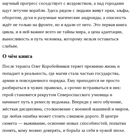
научный прогресс соседствует с колдовством, а над городами
идут летучие корабли. Здесь рядом с людьми живут орки, эльфы,
оборотни, духи и разумные магические андроиды, а опасность
ждёт не только на фронте, но и вдали от него. Это первая книга
цикла, и в ней важнее всего не тайны мира, а цена адаптации,
выносливость и путь человека, которому нельзя оставаться
слабым.
О чём книга
После теракта Олег Коробейников теряет прежнюю жизнь и
попадает в реальность, где магия стала частью государства,
армии и повседневного порядка. Ему приходится не просто
разбираться в чужих правилах, а срочно встраиваться в них:
герой становится рекрутом Североспасского училища и
начинает путь к ремеслу ведьмака. Впереди у него обучение,
жёсткая дисциплина, столкновение с военной машиной и миром,
где любая ошибка может стоить слишком дорого. В центре
сюжета — выживание, освоение новых способностей, попытки
понять, кому можно доверять, и борьба за себя в чужой эпохе.