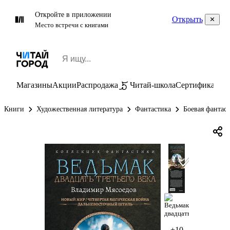
Откройте в приложении
Открыть
Место встречи с книгами
Магазины
Акции
Распродажа
Читай-школа
Сертификаты
П
Книги
Художественная литература
Фантастика
Боевая фантас
+10