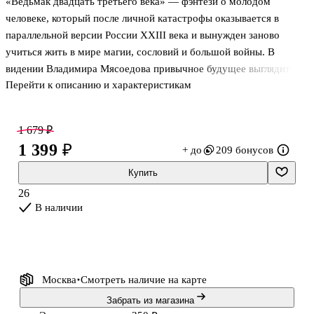
«Ведьмак двадцать третьего века» — фэнтези о молодом
человеке, который после личной катастрофы оказывается в
параллельной версии России XXIII века и вынужден заново
учиться жить в мире магии, сословий и большой войны. В
видении Владимира Мясоедова привычное будущее выглядит
Перейти к описанию и характеристикам
совсем не мирным: аристократы по-прежнему держат власть,
научный прогресс соседствует с колдовством, а над городами
идут летучие корабли. Здесь рядом с людьми живут орки, эльфы,
1 679 ₽
оборотни, духи и разумные магические андроиды, а опасность
1 399 ₽
+ до
209 бонусов
ждёт не только на фронте, но и вдали от него. Это первая книга
цикла, и в ней важнее всего не тайны мира, а цена адаптации,
Купить
выносливость и путь человека, которому нельзя оставаться
26
слабым.
В наличии
Москва
Смотреть наличие
на карте
Забрать из магазина